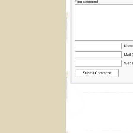
Your comment
Name 
Mail 
Webs