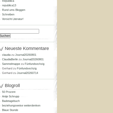
Republica
republica13
Rund ums Bloggen
Schreiben
Vorsicht Literatur!
Suchen
nach:
Neueste Kommentare
claudia
zu
Journal20260801
ClaudiaBerlin
zu
Journal20260801
Sammelmappe
zu
Fünfundsechzig
Gerhard
zu
Fünfundsechzig
Gerhard
zu
Journal20260714
Blogroll
50 Prozent
Antje Schrupp
Badetagebuch
beziehungsweise weiterdenken
Blaue Stunde