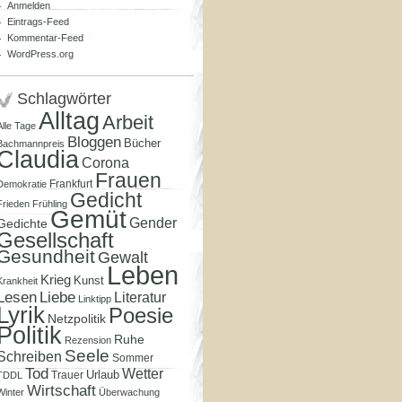
Anmelden
Eintrags-Feed
Kommentar-Feed
WordPress.org
Schlagwörter
Alltag
Arbeit
Alle Tage
Bloggen
Bücher
Bachmannpreis
Claudia
Corona
Frauen
Frankfurt
Demokratie
Gedicht
Frieden
Frühling
Gemüt
Gender
Gedichte
Gesellschaft
Gesundheit
Gewalt
Leben
Krieg
Kunst
Krankheit
Lesen
Liebe
Literatur
Linktipp
Lyrik
Poesie
Netzpolitik
Politik
Ruhe
Rezension
Seele
Schreiben
Sommer
Tod
Wetter
Urlaub
Trauer
TDDL
Wirtschaft
Winter
Überwachung