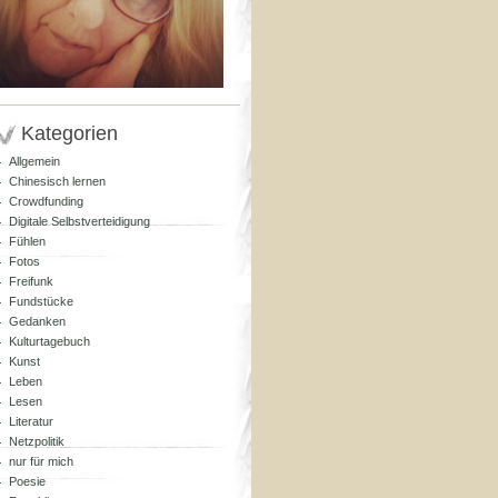
Kategorien
Allgemein
Chinesisch lernen
Crowdfunding
Digitale Selbstverteidigung
Fühlen
Fotos
Freifunk
Fundstücke
Gedanken
Kulturtagebuch
Kunst
Leben
Lesen
Literatur
Netzpolitik
nur für mich
Poesie