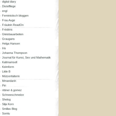
digital diary
Distelfliege
engl
Feministisch bloggen
Frau Auge
Fräulein ReadOn
Frédéric
Gleisbauarbeiten
Graugans
Helga Hansen
Iris
Johanna Thompson
Journal für Kunst, Sex und Mathematik
Kaltmamsell
Keimform
Little B
Mützenfalterin
Mmandarin
Piri
rittiner & gomez
Schneeschmelze
Shelog
Silja Korn
Smillas Blog
Somlu