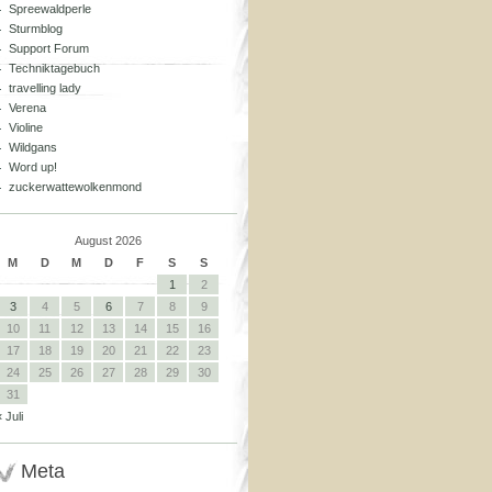
Spreewaldperle
Sturmblog
Support Forum
Techniktagebuch
travelling lady
Verena
Violine
Wildgans
Word up!
zuckerwattewolkenmond
August 2026
M
D
M
D
F
S
S
1
2
3
4
5
6
7
8
9
10
11
12
13
14
15
16
17
18
19
20
21
22
23
24
25
26
27
28
29
30
31
« Juli
Meta