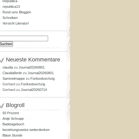
Republica
republica13
Rund ums Bloggen
Schreiben
Vorsicht Literatur!
Suchen
nach:
Neueste Kommentare
claudia
zu
Journal20260801
ClaudiaBerlin
zu
Journal20260801
Sammelmappe
zu
Fünfundsechzig
Gerhard
zu
Fünfundsechzig
Gerhard
zu
Journal20260714
Blogroll
50 Prozent
Antje Schrupp
Badetagebuch
beziehungsweise weiterdenken
Blaue Stunde