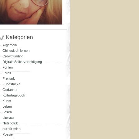
Kategorien
Allgemein
Chinesisch lernen
Crowdfunding
Digitale Selbstverteidigung
Fühlen
Fotos
Freifunk
Fundstücke
Gedanken
Kulturtagebuch
Kunst
Leben
Lesen
Literatur
Netzpolitik
nur für mich
Poesie