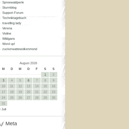
Spreewaldperle
Sturmblog
Support Forum
Techniktagebuch
travelling lady
Verena
Violine
Wildgans
Word up!
zuckerwattewolkenmond
August 2026
M
D
M
D
F
S
S
1
2
3
4
5
6
7
8
9
10
11
12
13
14
15
16
17
18
19
20
21
22
23
24
25
26
27
28
29
30
31
« Juli
Meta