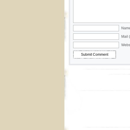
Name 
Mail 
Webs