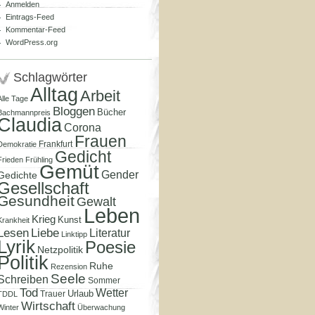
Anmelden
Eintrags-Feed
Kommentar-Feed
WordPress.org
Schlagwörter
Alltag
Arbeit
Alle Tage
Bloggen
Bücher
Bachmannpreis
Claudia
Corona
Frauen
Frankfurt
Demokratie
Gedicht
Frieden
Frühling
Gemüt
Gender
Gedichte
Gesellschaft
Gesundheit
Gewalt
Leben
Krieg
Kunst
Krankheit
Lesen
Liebe
Literatur
Linktipp
Lyrik
Poesie
Netzpolitik
Politik
Ruhe
Rezension
Seele
Schreiben
Sommer
Tod
Wetter
Urlaub
Trauer
TDDL
Wirtschaft
Winter
Überwachung