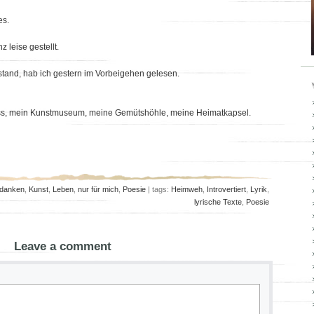
es.
 leise gestellt.
rstand, hab ich gestern im Vorbeigehen gelesen.
ss, mein Kunstmuseum, meine Gemütshöhle, meine Heimatkapsel.
danken
,
Kunst
,
Leben
,
nur für mich
,
Poesie
| tags:
Heimweh
,
Introvertiert
,
Lyrik
,
lyrische Texte
,
Poesie
Leave a comment