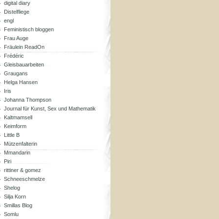
digital diary
Distelfliege
engl
Feministisch bloggen
Frau Auge
Fräulein ReadOn
Frédéric
Gleisbauarbeiten
Graugans
Helga Hansen
Iris
Johanna Thompson
Journal für Kunst, Sex und Mathematik
Kaltmamsell
Keimform
Little B
Mützenfalterin
Mmandarin
Piri
rittiner & gomez
Schneeschmelze
Shelog
Silja Korn
Smillas Blog
Somlu