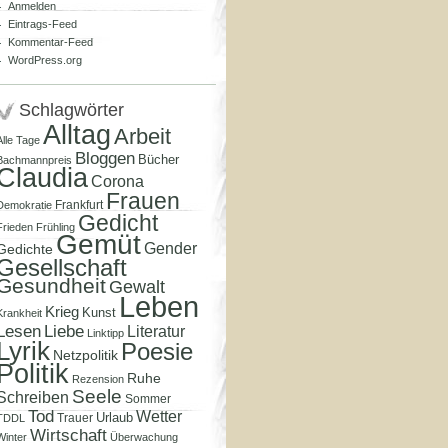
Anmelden
Eintrags-Feed
Kommentar-Feed
WordPress.org
Schlagwörter
Alltag
Arbeit
Alle Tage
Bloggen
Bücher
Bachmannpreis
Claudia
Corona
Frauen
Frankfurt
Demokratie
Gedicht
Frieden
Frühling
Gemüt
Gender
Gedichte
Gesellschaft
Gesundheit
Gewalt
Leben
Krieg
Kunst
Krankheit
Lesen
Liebe
Literatur
Linktipp
Lyrik
Poesie
Netzpolitik
Politik
Ruhe
Rezension
Seele
Schreiben
Sommer
Tod
Wetter
Urlaub
Trauer
TDDL
Wirtschaft
Winter
Überwachung