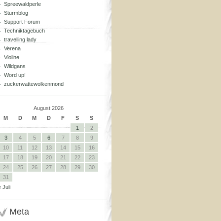
Spreewaldperle
Sturmblog
Support Forum
Techniktagebuch
travelling lady
Verena
Violine
Wildgans
Word up!
zuckerwattewolkenmond
August 2026
M
D
M
D
F
S
S
1
2
3
4
5
6
7
8
9
10
11
12
13
14
15
16
17
18
19
20
21
22
23
24
25
26
27
28
29
30
31
« Juli
Meta