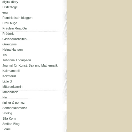
digital diary
Distelfliege
engl
Feministisch bloggen
Frau Auge
Fräulein ReadOn
Frédéric
Gleisbauarbeiten
Graugans
Helga Hansen
Iris
Johanna Thompson
Journal für Kunst, Sex und Mathematik
Kaltmamsell
Keimform
Little B
Mützenfalterin
Mmandarin
Piri
rittiner & gomez
Schneeschmelze
Shelog
Silja Korn
Smillas Blog
Somlu