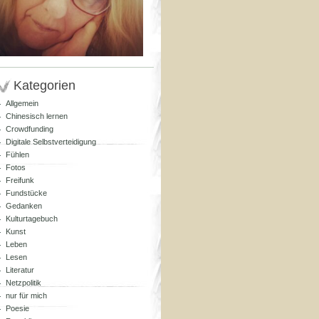
Kategorien
Allgemein
Chinesisch lernen
Crowdfunding
Digitale Selbstverteidigung
Fühlen
Fotos
Freifunk
Fundstücke
Gedanken
Kulturtagebuch
Kunst
Leben
Lesen
Literatur
Netzpolitik
nur für mich
Poesie