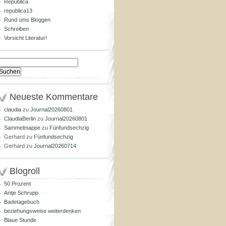
Republica
republica13
Rund ums Bloggen
Schreiben
Vorsicht Literatur!
Suchen
nach:
Neueste Kommentare
claudia
zu
Journal20260801
ClaudiaBerlin
zu
Journal20260801
Sammelmappe
zu
Fünfundsechzig
Gerhard
zu
Fünfundsechzig
Gerhard
zu
Journal20260714
Blogroll
50 Prozent
Antje Schrupp
Badetagebuch
beziehungsweise weiterdenken
Blaue Stunde