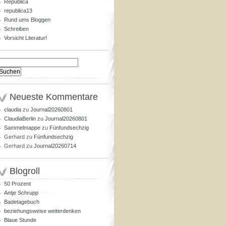
Republica
republica13
Rund ums Bloggen
Schreiben
Vorsicht Literatur!
Suchen
nach:
Neueste Kommentare
claudia
zu
Journal20260801
ClaudiaBerlin
zu
Journal20260801
Sammelmappe
zu
Fünfundsechzig
Gerhard
zu
Fünfundsechzig
Gerhard
zu
Journal20260714
Blogroll
50 Prozent
Antje Schrupp
Badetagebuch
beziehungsweise weiterdenken
Blaue Stunde