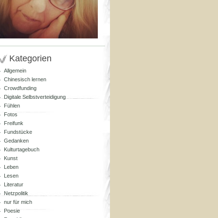
Kategorien
Allgemein
Chinesisch lernen
Crowdfunding
Digitale Selbstverteidigung
Fühlen
Fotos
Freifunk
Fundstücke
Gedanken
Kulturtagebuch
Kunst
Leben
Lesen
Literatur
Netzpolitik
nur für mich
Poesie