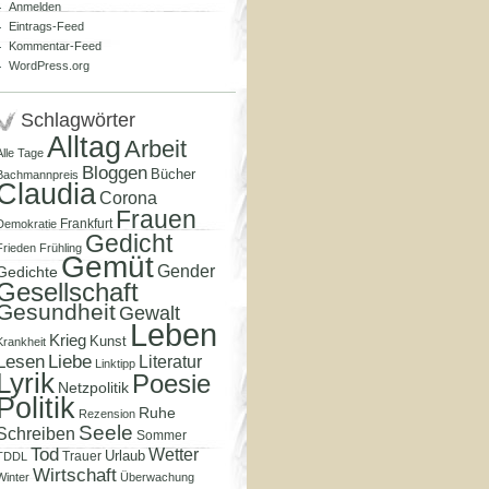
Anmelden
Eintrags-Feed
Kommentar-Feed
WordPress.org
Schlagwörter
Alltag
Arbeit
Alle Tage
Bloggen
Bücher
Bachmannpreis
Claudia
Corona
Frauen
Frankfurt
Demokratie
Gedicht
Frieden
Frühling
Gemüt
Gender
Gedichte
Gesellschaft
Gesundheit
Gewalt
Leben
Krieg
Kunst
Krankheit
Lesen
Liebe
Literatur
Linktipp
Lyrik
Poesie
Netzpolitik
Politik
Ruhe
Rezension
Seele
Schreiben
Sommer
Tod
Wetter
Urlaub
Trauer
TDDL
Wirtschaft
Winter
Überwachung