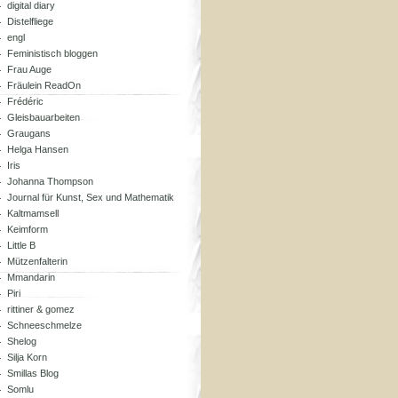
digital diary
Distelfliege
engl
Feministisch bloggen
Frau Auge
Fräulein ReadOn
Frédéric
Gleisbauarbeiten
Graugans
Helga Hansen
Iris
Johanna Thompson
Journal für Kunst, Sex und Mathematik
Kaltmamsell
Keimform
Little B
Mützenfalterin
Mmandarin
Piri
rittiner & gomez
Schneeschmelze
Shelog
Silja Korn
Smillas Blog
Somlu