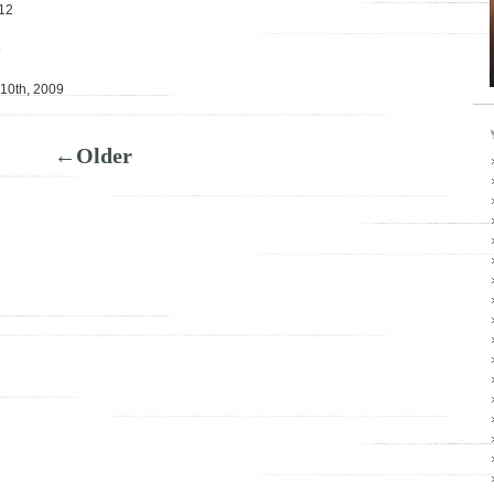
012
9
 10th, 2009
←Older