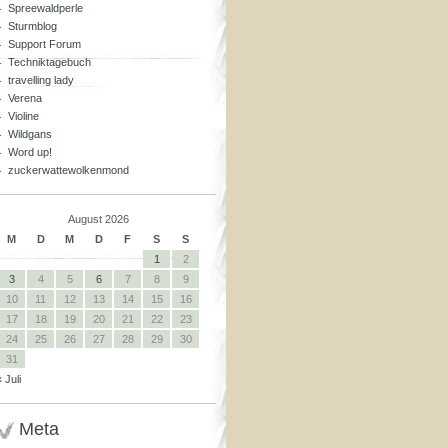
Spreewaldperle
Sturmblog
Support Forum
Techniktagebuch
travelling lady
Verena
Violine
Wildgans
Word up!
zuckerwattewolkenmond
August 2026
M
D
M
D
F
S
S
1
2
3
4
5
6
7
8
9
10
11
12
13
14
15
16
17
18
19
20
21
22
23
24
25
26
27
28
29
30
31
« Juli
Meta