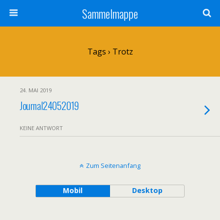
Sammelmappe
Tags › Trotz
24. MAI 2019
Journal24052019
KEINE ANTWORT
Zum Seitenanfang
Mobil
Desktop