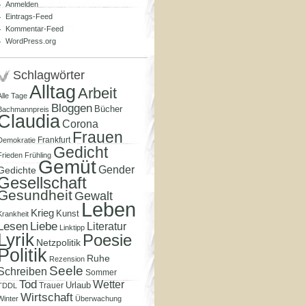
Anmelden
Eintrags-Feed
Kommentar-Feed
WordPress.org
Schlagwörter
Alltag
Arbeit
Alle Tage
Bloggen
Bücher
Bachmannpreis
Claudia
Corona
Frauen
Frankfurt
Demokratie
Gedicht
Frieden
Frühling
Gemüt
Gender
Gedichte
Gesellschaft
Gesundheit
Gewalt
Leben
Krieg
Kunst
Krankheit
Lesen
Liebe
Literatur
Linktipp
Lyrik
Poesie
Netzpolitik
Politik
Ruhe
Rezension
Seele
Schreiben
Sommer
Tod
Wetter
Urlaub
Trauer
TDDL
Wirtschaft
Winter
Überwachung