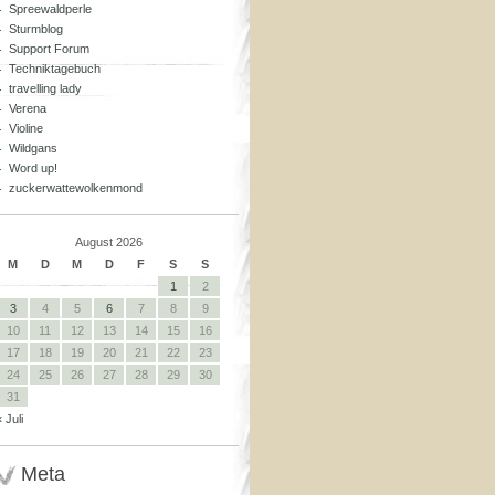
Spreewaldperle
Sturmblog
Support Forum
Techniktagebuch
travelling lady
Verena
Violine
Wildgans
Word up!
zuckerwattewolkenmond
August 2026
M
D
M
D
F
S
S
1
2
3
4
5
6
7
8
9
10
11
12
13
14
15
16
17
18
19
20
21
22
23
24
25
26
27
28
29
30
31
« Juli
Meta