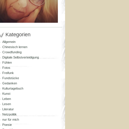
Kategorien
Allgemein
Chinesisch lernen
Crowdfunding
Digitale Selbstverteidigung
Fühlen
Fotos
Freifunk
Fundstücke
Gedanken
Kulturtagebuch
Kunst
Leben
Lesen
Literatur
Netzpolitik
nur für mich
Poesie