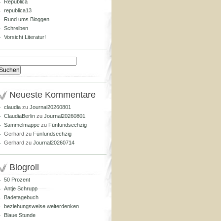
Republica
republica13
Rund ums Bloggen
Schreiben
Vorsicht Literatur!
Suchen
nach:
Neueste Kommentare
claudia
zu
Journal20260801
ClaudiaBerlin
zu
Journal20260801
Sammelmappe
zu
Fünfundsechzig
Gerhard
zu
Fünfundsechzig
Gerhard
zu
Journal20260714
Blogroll
50 Prozent
Antje Schrupp
Badetagebuch
beziehungsweise weiterdenken
Blaue Stunde