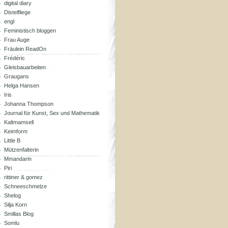
digital diary
Distelfliege
engl
Feministisch bloggen
Frau Auge
Fräulein ReadOn
Frédéric
Gleisbauarbeiten
Graugans
Helga Hansen
Iris
Johanna Thompson
Journal für Kunst, Sex und Mathematik
Kaltmamsell
Keimform
Little B
Mützenfalterin
Mmandarin
Piri
rittiner & gomez
Schneeschmelze
Shelog
Silja Korn
Smillas Blog
Somlu