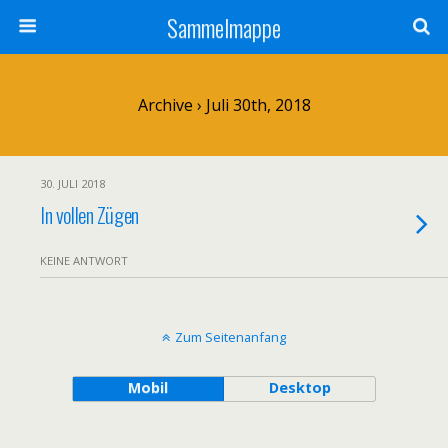
Sammelmappe
Archive › Juli 30th, 2018
30. JULI 2018
In vollen Zügen
KEINE ANTWORT
Zum Seitenanfang
Mobil
Desktop