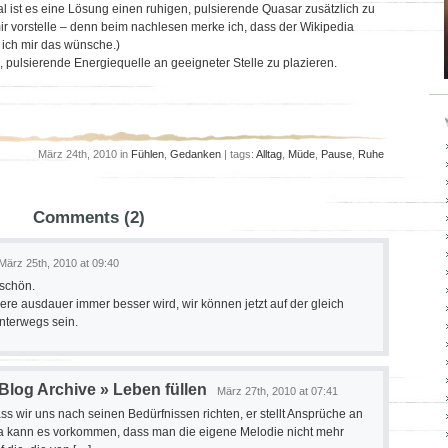
ist es eine Lösung einen ruhigen, pulsierende Quasar zusätzlich zu
mir vorstelle – denn beim nachlesen merke ich, dass der Wikipedia
e ich mir das wünsche.)
ge, pulsierende Energiequelle an geeigneter Stelle zu plazieren.
März 24th, 2010 in
Fühlen
,
Gedanken
| tags:
Alltag
,
Müde
,
Pause
,
Ruhe
Comments (2)
März 25th, 2010 at 09:40
 schön.
nsere ausdauer immer besser wird, wir können jetzt auf der gleich
unterwegs sein.
log Archive » Leben füllen
März 27th, 2010 at 07:41
ass wir uns nach seinen Bedürfnissen richten, er stellt Ansprüche an
 Da kann es vorkommen, dass man die eigene Melodie nicht mehr