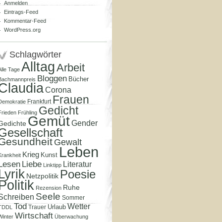
Anmelden
Eintrags-Feed
Kommentar-Feed
WordPress.org
Schlagwörter
Alltag
Arbeit
Alle Tage
Bloggen
Bücher
Bachmannpreis
Claudia
Corona
Frauen
Frankfurt
Demokratie
Gedicht
Frieden
Frühling
Gemüt
Gender
Gedichte
Gesellschaft
Gesundheit
Gewalt
Leben
Krieg
Kunst
Krankheit
Lesen
Liebe
Literatur
Linktipp
Lyrik
Poesie
Netzpolitik
Politik
Ruhe
Rezension
Seele
Schreiben
Sommer
Tod
Wetter
Urlaub
Trauer
TDDL
Wirtschaft
Winter
Überwachung