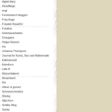
digital diary
Distelfliege
engl
Feministisch bloggen
Frau Auge
Fräulein ReadOn
Frédéric
Gleisbauarbeiten
Graugans
Helga Hansen
Iris
Johanna Thompson
Journal für Kunst, Sex und Mathematik
Kaltmamsell
Keimform
Little B
Mützenfalterin
Mmandarin
Piri
rittiner & gomez
Schneeschmelze
Shelog
Silja Korn
Smillas Blog
Somlu