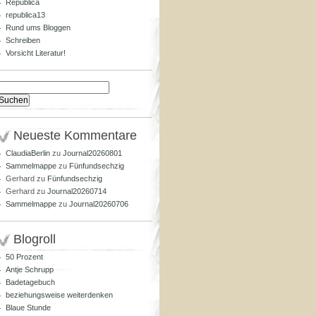
Republica
republica13
Rund ums Bloggen
Schreiben
Vorsicht Literatur!
Suchen
nach:
Neueste Kommentare
ClaudiaBerlin
zu
Journal20260801
Sammelmappe
zu
Fünfundsechzig
Gerhard
zu
Fünfundsechzig
Gerhard
zu
Journal20260714
Sammelmappe
zu
Journal20260706
Blogroll
50 Prozent
Antje Schrupp
Badetagebuch
beziehungsweise weiterdenken
Blaue Stunde