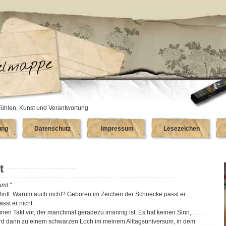
ühlen, Kunst und Verantwortung
ung
Datenschutz
Impressum
Lesezeichen
t
umt.“
hritt. Warum auch nicht? Geboren im Zeichen der Schnecke passt er
asst er nicht.
einen Takt vor, der manchmal geradezu irrsinnig ist. Es hat keinen Sinn,
wird dann zu einem schwarzen Loch im meinem Alltagsuniversum, in dem