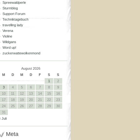
Spreewaldperle
Sturmblog
Support Forum
Techniktagebuch
travelling lady
Verena
Violine
Wildgans
Word up!
zuckerwattewolkenmond
August 2026
M
D
M
D
F
S
S
1
2
3
4
5
6
7
8
9
10
11
12
13
14
15
16
17
18
19
20
21
22
23
24
25
26
27
28
29
30
31
« Juli
Meta