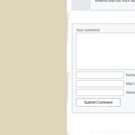
erkennt und nur noch auf
Your comment
Name 
Mail 
Webs