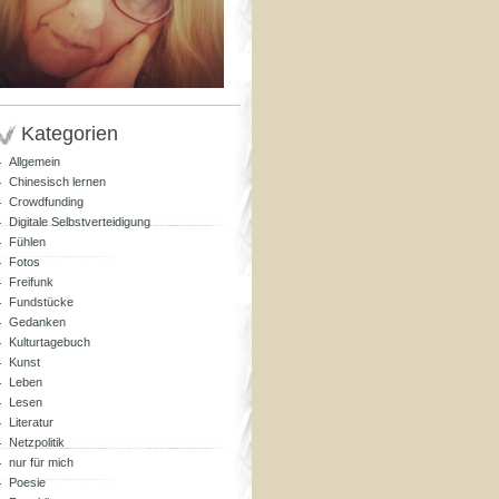
Kategorien
Allgemein
Chinesisch lernen
Crowdfunding
Digitale Selbstverteidigung
Fühlen
Fotos
Freifunk
Fundstücke
Gedanken
Kulturtagebuch
Kunst
Leben
Lesen
Literatur
Netzpolitik
nur für mich
Poesie