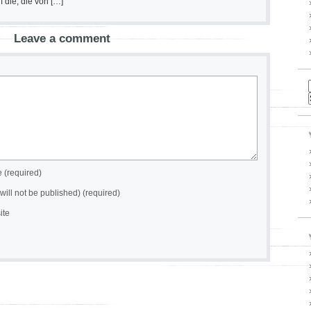
 die, die von […]
Leave a comment
(required)
(will not be published) (required)
ite