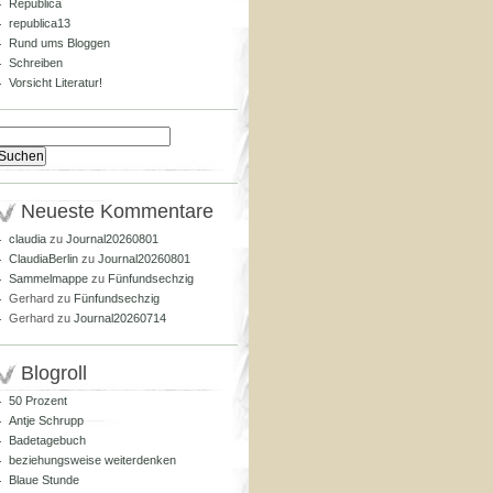
Republica
republica13
Rund ums Bloggen
Schreiben
Vorsicht Literatur!
Suchen
nach:
Neueste Kommentare
claudia
zu
Journal20260801
ClaudiaBerlin
zu
Journal20260801
Sammelmappe
zu
Fünfundsechzig
Gerhard
zu
Fünfundsechzig
Gerhard
zu
Journal20260714
Blogroll
50 Prozent
Antje Schrupp
Badetagebuch
beziehungsweise weiterdenken
Blaue Stunde