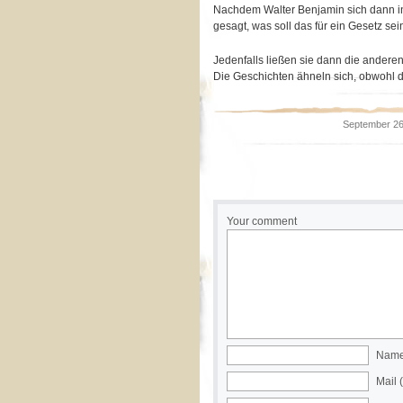
Nachdem Walter Benjamin sich dann in 
gesagt, was soll das für ein Gesetz se
Jedenfalls ließen sie dann die andere
Die Geschichten ähneln sich, obwohl d
September 26
Your comment
Name 
Mail 