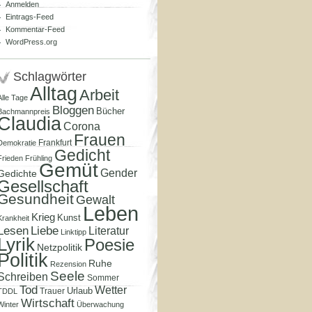
Anmelden
Eintrags-Feed
Kommentar-Feed
WordPress.org
Schlagwörter
Alltag
Arbeit
Alle Tage
Bloggen
Bücher
Bachmannpreis
Claudia
Corona
Frauen
Frankfurt
Demokratie
Gedicht
Frieden
Frühling
Gemüt
Gender
Gedichte
Gesellschaft
Gesundheit
Gewalt
Leben
Krieg
Kunst
Krankheit
Lesen
Liebe
Literatur
Linktipp
Lyrik
Poesie
Netzpolitik
Politik
Ruhe
Rezension
Seele
Schreiben
Sommer
Tod
Wetter
Urlaub
Trauer
TDDL
Wirtschaft
Winter
Überwachung