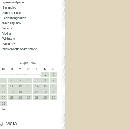
Spreewaldperle
Sturmblog
Support Forum
Techniktagebuch
travelling lady
Verena
Violine
Wildgans
Word up!
zuckerwattewolkenmond
August 2026
M
D
M
D
F
S
S
1
2
3
4
5
6
7
8
9
10
11
12
13
14
15
16
17
18
19
20
21
22
23
24
25
26
27
28
29
30
31
« Juli
Meta