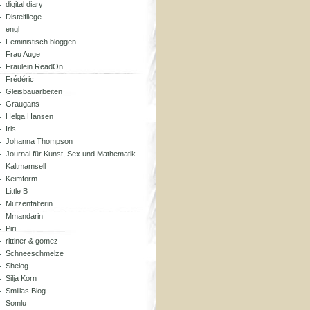
digital diary
Distelfliege
engl
Feministisch bloggen
Frau Auge
Fräulein ReadOn
Frédéric
Gleisbauarbeiten
Graugans
Helga Hansen
Iris
Johanna Thompson
Journal für Kunst, Sex und Mathematik
Kaltmamsell
Keimform
Little B
Mützenfalterin
Mmandarin
Piri
rittiner & gomez
Schneeschmelze
Shelog
Silja Korn
Smillas Blog
Somlu