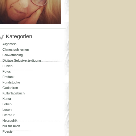
Kategorien
Allgemein
Chinesisch lernen
Crowdfunding
Digitale Selbstverteidigung
Fühlen
Fotos
Freifunk
Fundstücke
Gedanken
Kulturtagebuch
Kunst
Leben
Lesen
Literatur
Netzpolitik
nur für mich
Poesie