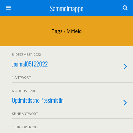
Sammelmappe
Tags › Mitleid
5. DEZEMBER 2022
Journal05122022
1 ANTWORT
6. AUGUST 2010
Optimistische Pessimistin
KEINE ANTWORT
1. OKTOBER 2009