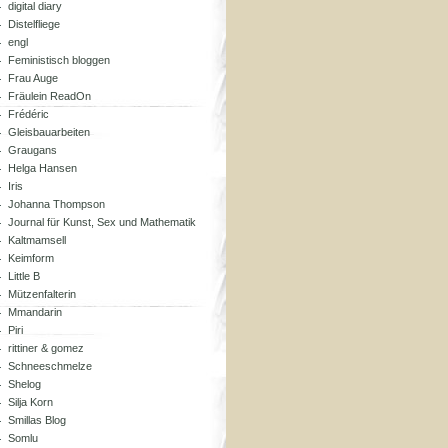
digital diary
Distelfliege
engl
Feministisch bloggen
Frau Auge
Fräulein ReadOn
Frédéric
Gleisbauarbeiten
Graugans
Helga Hansen
Iris
Johanna Thompson
Journal für Kunst, Sex und Mathematik
Kaltmamsell
Keimform
Little B
Mützenfalterin
Mmandarin
Piri
rittiner & gomez
Schneeschmelze
Shelog
Silja Korn
Smillas Blog
Somlu