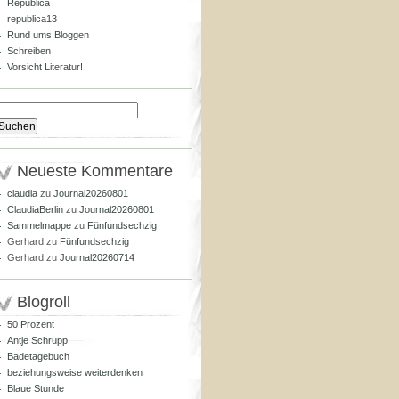
Republica
republica13
Rund ums Bloggen
Schreiben
Vorsicht Literatur!
Suchen
nach:
Neueste Kommentare
claudia
zu
Journal20260801
ClaudiaBerlin
zu
Journal20260801
Sammelmappe
zu
Fünfundsechzig
Gerhard
zu
Fünfundsechzig
Gerhard
zu
Journal20260714
Blogroll
50 Prozent
Antje Schrupp
Badetagebuch
beziehungsweise weiterdenken
Blaue Stunde