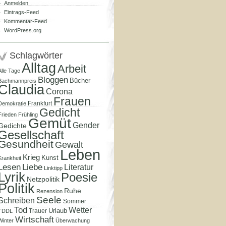
Anmelden
Eintrags-Feed
Kommentar-Feed
WordPress.org
Schlagwörter
Alltag
Arbeit
Alle Tage
Bloggen
Bücher
Bachmannpreis
Claudia
Corona
Frauen
Frankfurt
Demokratie
Gedicht
Frieden
Frühling
Gemüt
Gender
Gedichte
Gesellschaft
Gesundheit
Gewalt
Leben
Krieg
Kunst
Krankheit
Lesen
Liebe
Literatur
Linktipp
Lyrik
Poesie
Netzpolitik
Politik
Ruhe
Rezension
Seele
Schreiben
Sommer
Tod
Wetter
Urlaub
Trauer
TDDL
Wirtschaft
Winter
Überwachung