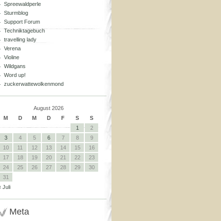
Spreewaldperle
Sturmblog
Support Forum
Techniktagebuch
travelling lady
Verena
Violine
Wildgans
Word up!
zuckerwattewolkenmond
August 2026
M
D
M
D
F
S
S
1
2
3
4
5
6
7
8
9
10
11
12
13
14
15
16
17
18
19
20
21
22
23
24
25
26
27
28
29
30
31
« Juli
Meta