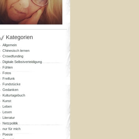
Kategorien
Allgemein
Chinesisch lernen
Crowdfunding
Digitale Selbstverteidigung
Fühlen
Fotos
Freifunk
Fundstücke
Gedanken
Kulturtagebuch
Kunst
Leben
Lesen
Literatur
Netzpolitik
nur für mich
Poesie