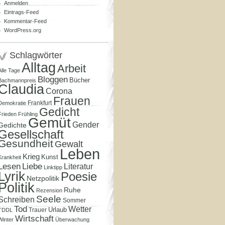
Anmelden
Eintrags-Feed
Kommentar-Feed
WordPress.org
Schlagwörter
Alltag
Arbeit
Alle Tage
Bloggen
Bücher
Bachmannpreis
Claudia
Corona
Frauen
Frankfurt
Demokratie
Gedicht
Frieden
Frühling
Gemüt
Gender
Gedichte
Gesellschaft
Gesundheit
Gewalt
Leben
Krieg
Kunst
Krankheit
Lesen
Liebe
Literatur
Linktipp
Lyrik
Poesie
Netzpolitik
Politik
Ruhe
Rezension
Seele
Schreiben
Sommer
Tod
Wetter
Urlaub
Trauer
TDDL
Wirtschaft
Winter
Überwachung