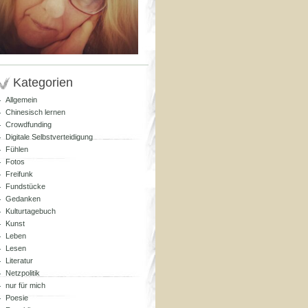
Kategorien
Allgemein
Chinesisch lernen
Crowdfunding
Digitale Selbstverteidigung
Fühlen
Fotos
Freifunk
Fundstücke
Gedanken
Kulturtagebuch
Kunst
Leben
Lesen
Literatur
Netzpolitik
nur für mich
Poesie