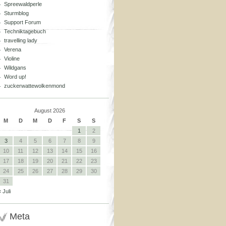
Spreewaldperle
Sturmblog
Support Forum
Techniktagebuch
travelling lady
Verena
Violine
Wildgans
Word up!
zuckerwattewolkenmond
August 2026
M
D
M
D
F
S
S
1
2
3
4
5
6
7
8
9
10
11
12
13
14
15
16
17
18
19
20
21
22
23
24
25
26
27
28
29
30
31
« Juli
Meta