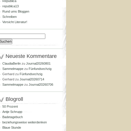
Republica
republica13
Rund ums Bloggen
Schreiben
Vorsicht Literatur!
Suchen
nach:
Neueste Kommentare
ClaudiaBerlin
zu
Journal20260801
Sammelmappe
zu
Fünfundsechzig
Gerhard
zu
Fünfundsechzig
Gerhard
zu
Journal20260714
Sammelmappe
zu
Journal20260706
Blogroll
50 Prozent
Antje Schrupp
Badetagebuch
beziehungsweise weiterdenken
Blaue Stunde