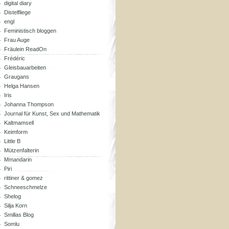
digital diary
Distelfliege
engl
Feministisch bloggen
Frau Auge
Fräulein ReadOn
Frédéric
Gleisbauarbeiten
Graugans
Helga Hansen
Iris
Johanna Thompson
Journal für Kunst, Sex und Mathematik
Kaltmamsell
Keimform
Little B
Mützenfalterin
Mmandarin
Piri
rittiner & gomez
Schneeschmelze
Shelog
Silja Korn
Smillas Blog
Somlu