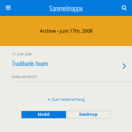
Sammelmappe
Archive › Juni 17th, 2008
17. JUNI 2008
Trackbacks feuern
KEINE ANTWORT
Zum Seitenanfang
Mobil
Desktop