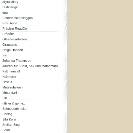
digital diary
Distelfliege
engl
Feministisch bloggen
Frau Auge
Fräulein ReadOn
Frédéric
Gleisbauarbeiten
Graugans
Helga Hansen
Iris
Johanna Thompson
Journal für Kunst, Sex und Mathematik
Kaltmamsell
Keimform
Little B
Mützenfalterin
Mmandarin
Piri
rittiner & gomez
Schneeschmelze
Shelog
Silja Korn
Smillas Blog
Somlu