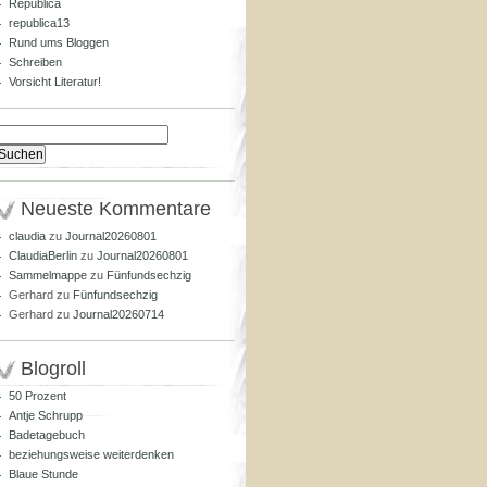
Republica
republica13
Rund ums Bloggen
Schreiben
Vorsicht Literatur!
Suchen
nach:
Neueste Kommentare
claudia
zu
Journal20260801
ClaudiaBerlin
zu
Journal20260801
Sammelmappe
zu
Fünfundsechzig
Gerhard
zu
Fünfundsechzig
Gerhard
zu
Journal20260714
Blogroll
50 Prozent
Antje Schrupp
Badetagebuch
beziehungsweise weiterdenken
Blaue Stunde