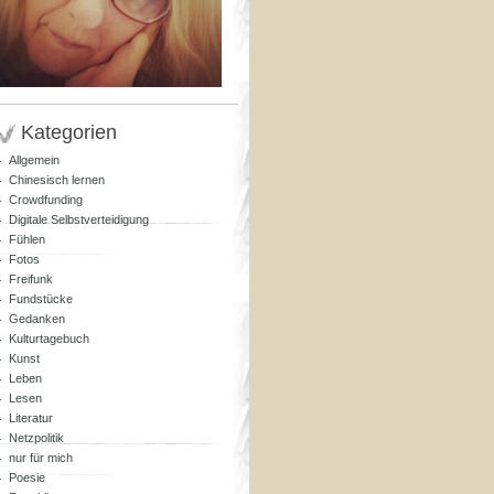
Kategorien
Allgemein
Chinesisch lernen
Crowdfunding
Digitale Selbstverteidigung
Fühlen
Fotos
Freifunk
Fundstücke
Gedanken
Kulturtagebuch
Kunst
Leben
Lesen
Literatur
Netzpolitik
nur für mich
Poesie