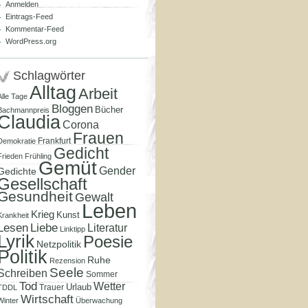
Anmelden
Eintrags-Feed
Kommentar-Feed
WordPress.org
Schlagwörter
Alltag
Arbeit
Alle Tage
Bloggen
Bücher
Bachmannpreis
Claudia
Corona
Frauen
Frankfurt
Demokratie
Gedicht
Frieden
Frühling
Gemüt
Gender
Gedichte
Gesellschaft
Gesundheit
Gewalt
Leben
Krieg
Kunst
Krankheit
Lesen
Liebe
Literatur
Linktipp
Lyrik
Poesie
Netzpolitik
Politik
Ruhe
Rezension
Seele
Schreiben
Sommer
Tod
Wetter
Urlaub
Trauer
TDDL
Wirtschaft
Winter
Überwachung