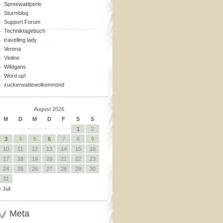
Spreewaldperle
Sturmblog
Support Forum
Techniktagebuch
travelling lady
Verena
Violine
Wildgans
Word up!
zuckerwattewolkenmond
August 2026
M
D
M
D
F
S
S
1
2
3
4
5
6
7
8
9
10
11
12
13
14
15
16
17
18
19
20
21
22
23
24
25
26
27
28
29
30
31
« Juli
Meta