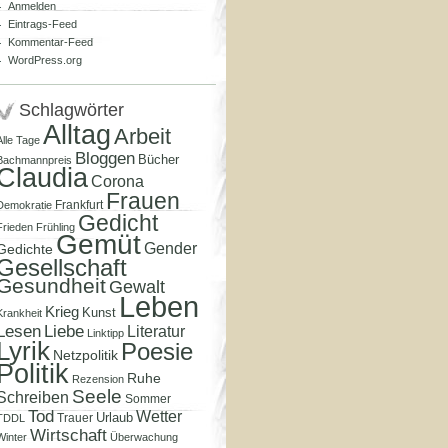
Anmelden
Eintrags-Feed
Kommentar-Feed
WordPress.org
Schlagwörter
Alltag
Arbeit
Alle Tage
Bloggen
Bücher
Bachmannpreis
Claudia
Corona
Frauen
Frankfurt
Demokratie
Gedicht
Frieden
Frühling
Gemüt
Gender
Gedichte
Gesellschaft
Gesundheit
Gewalt
Leben
Krieg
Kunst
Krankheit
Lesen
Liebe
Literatur
Linktipp
Lyrik
Poesie
Netzpolitik
Politik
Ruhe
Rezension
Seele
Schreiben
Sommer
Tod
Wetter
Urlaub
Trauer
TDDL
Wirtschaft
Winter
Überwachung