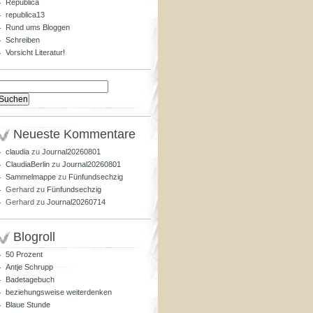
Republica
republica13
Rund ums Bloggen
Schreiben
Vorsicht Literatur!
Suchen
nach:
Neueste Kommentare
claudia
zu
Journal20260801
ClaudiaBerlin
zu
Journal20260801
Sammelmappe
zu
Fünfundsechzig
Gerhard
zu
Fünfundsechzig
Gerhard
zu
Journal20260714
Blogroll
50 Prozent
Antje Schrupp
Badetagebuch
beziehungsweise weiterdenken
Blaue Stunde