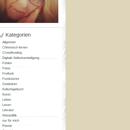
Kategorien
Allgemein
Chinesisch lernen
Crowdfunding
Digitale Selbstverteidigung
Fühlen
Fotos
Freifunk
Fundstücke
Gedanken
Kulturtagebuch
Kunst
Leben
Lesen
Literatur
Netzpolitik
nur für mich
Poesie