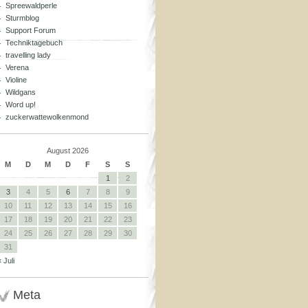
Spreewaldperle
Sturmblog
Support Forum
Techniktagebuch
travelling lady
Verena
Violine
Wildgans
Word up!
zuckerwattewolkenmond
August 2026
M
D
M
D
F
S
S
1
2
3
4
5
6
7
8
9
10
11
12
13
14
15
16
17
18
19
20
21
22
23
24
25
26
27
28
29
30
31
« Juli
Meta