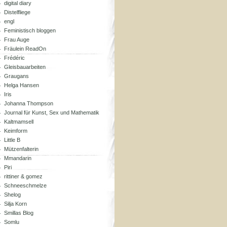
digital diary
Distelfliege
engl
Feministisch bloggen
Frau Auge
Fräulein ReadOn
Frédéric
Gleisbauarbeiten
Graugans
Helga Hansen
Iris
Johanna Thompson
Journal für Kunst, Sex und Mathematik
Kaltmamsell
Keimform
Little B
Mützenfalterin
Mmandarin
Piri
rittiner & gomez
Schneeschmelze
Shelog
Silja Korn
Smillas Blog
Somlu