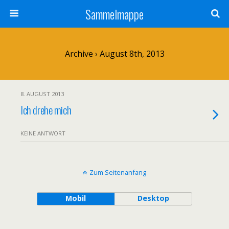
Sammelmappe
Archive › August 8th, 2013
8. AUGUST 2013
Ich drehe mich
KEINE ANTWORT
Zum Seitenanfang
Mobil
Desktop