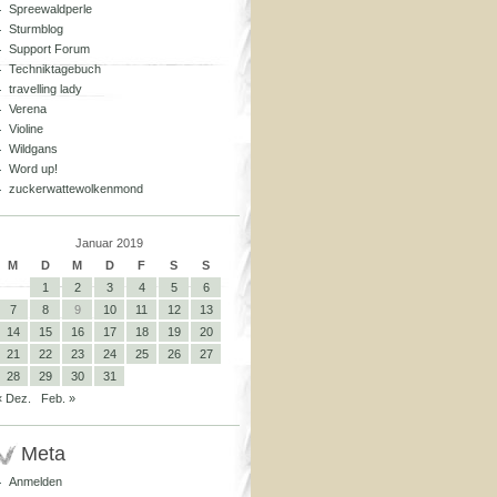
Spreewaldperle
Sturmblog
Support Forum
Techniktagebuch
travelling lady
Verena
Violine
Wildgans
Word up!
zuckerwattewolkenmond
Januar 2019
M
D
M
D
F
S
S
1
2
3
4
5
6
7
8
9
10
11
12
13
14
15
16
17
18
19
20
21
22
23
24
25
26
27
28
29
30
31
« Dez.
Feb. »
Meta
Anmelden