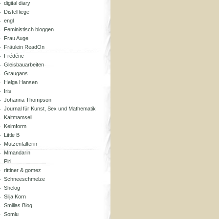
digital diary
Distelfliege
engl
Feministisch bloggen
Frau Auge
Fräulein ReadOn
Frédéric
Gleisbauarbeiten
Graugans
Helga Hansen
Iris
Johanna Thompson
Journal für Kunst, Sex und Mathematik
Kaltmamsell
Keimform
Little B
Mützenfalterin
Mmandarin
Piri
rittiner & gomez
Schneeschmelze
Shelog
Silja Korn
Smillas Blog
Somlu