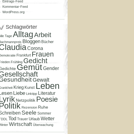
Eintrags-Feed
Kommentar-Feed
WordPress.org
Schlagwörter
Alltag
Arbeit
Alle Tage
Bloggen
Bücher
Bachmannpreis
Claudia
Corona
Frauen
Frankfurt
Demokratie
Gedicht
Frieden
Frühling
Gemüt
Gender
Gedichte
Gesellschaft
Gesundheit
Gewalt
Leben
Krieg
Kunst
Krankheit
Lesen
Liebe
Literatur
Linktipp
Lyrik
Poesie
Netzpolitik
Politik
Ruhe
Rezension
Seele
Schreiben
Sommer
Tod
Wetter
Urlaub
Trauer
TDDL
Wirtschaft
Winter
Überwachung