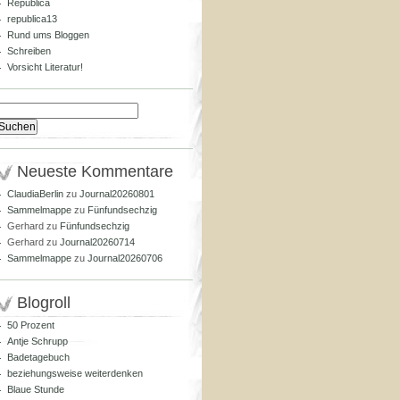
Republica
republica13
Rund ums Bloggen
Schreiben
Vorsicht Literatur!
Suchen
nach:
Neueste Kommentare
ClaudiaBerlin
zu
Journal20260801
Sammelmappe
zu
Fünfundsechzig
Gerhard
zu
Fünfundsechzig
Gerhard
zu
Journal20260714
Sammelmappe
zu
Journal20260706
Blogroll
50 Prozent
Antje Schrupp
Badetagebuch
beziehungsweise weiterdenken
Blaue Stunde