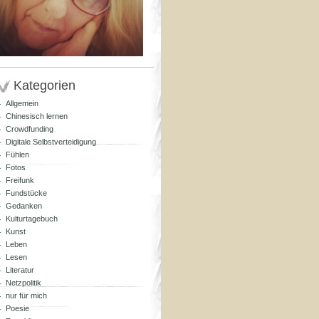
Kategorien
Allgemein
Chinesisch lernen
Crowdfunding
Digitale Selbstverteidigung
Fühlen
Fotos
Freifunk
Fundstücke
Gedanken
Kulturtagebuch
Kunst
Leben
Lesen
Literatur
Netzpolitik
nur für mich
Poesie