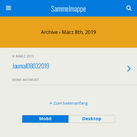
Sammelmappe
Archive › März 8th, 2019
8. MÄRZ 2019
Journal08032019
KEINE ANTWORT
Zum Seitenanfang
Mobil
Desktop