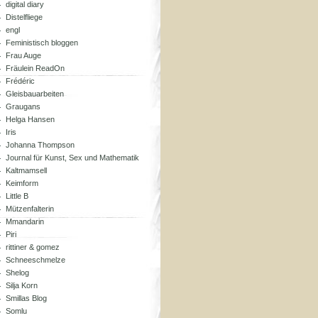
digital diary
Distelfliege
engl
Feministisch bloggen
Frau Auge
Fräulein ReadOn
Frédéric
Gleisbauarbeiten
Graugans
Helga Hansen
Iris
Johanna Thompson
Journal für Kunst, Sex und Mathematik
Kaltmamsell
Keimform
Little B
Mützenfalterin
Mmandarin
Piri
rittiner & gomez
Schneeschmelze
Shelog
Silja Korn
Smillas Blog
Somlu