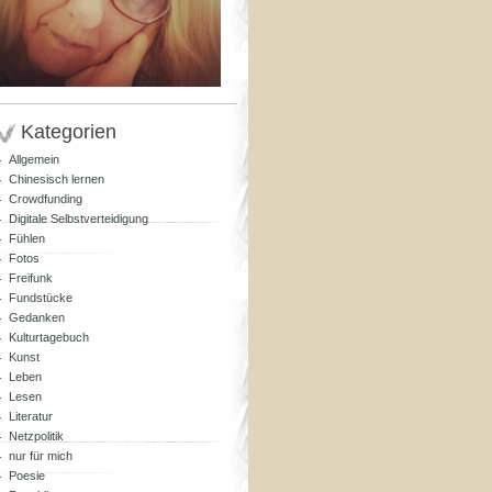
Kategorien
Allgemein
Chinesisch lernen
Crowdfunding
Digitale Selbstverteidigung
Fühlen
Fotos
Freifunk
Fundstücke
Gedanken
Kulturtagebuch
Kunst
Leben
Lesen
Literatur
Netzpolitik
nur für mich
Poesie