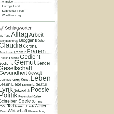
Anmelden
Eintrags-Feed
Kommentar-Feed
WordPress.org
Schlagwörter
Alltag
Arbeit
Alle Tage
Bloggen
Bücher
Bachmannpreis
Claudia
Corona
Frauen
Frankfurt
Demokratie
Gedicht
Frieden
Frühling
Gemüt
Gender
Gedichte
Gesellschaft
Gesundheit
Gewalt
Leben
Krieg
Kunst
Krankheit
Lesen
Liebe
Literatur
Linktipp
Lyrik
Poesie
Netzpolitik
Politik
Ruhe
Rezension
Seele
Schreiben
Sommer
Tod
Wetter
Urlaub
Trauer
TDDL
Wirtschaft
Winter
Überwachung