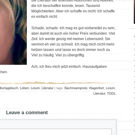
die Literatur der lesenden Autorinnen und Autoren,
die ich beschaffen konnte, lesen. Tausend
Möglichkeiten. Aber ich schaffe es nicht. Ich schaffe
es einfach nicht.
Schade, schade. Ich mag es gut vorbereitet zu sein,
aber damit ist auch ein hoher Preis verbunden. Viel
Zeit. Ich werde geizig mit meiner Lebenszeit. Sie
verrinnt eh viel zu schnell. Ich mag mich nicht mehr
hetzen lassen und lasse es doch immer noch zu.
Viel zu häufig. Viel zu übergriffig.
Ach, ich freu mich jetzt einfach. Hausaufgaben
chen.
lturtagebuch
,
Leben
,
Lesen
,
Literatur
| tags:
Bachmannpreis
,
Klagenfurt
,
Lesen.
Literatur
,
TDDL
Leave a comment