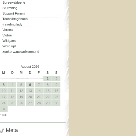
Spreewaldperle
Sturmblog
Support Forum
Techniktagebuch
travelling lady
Verena
Violine
Wildgans
Word up!
zuckerwattewolkenmond
August 2026
M
D
M
D
F
S
S
1
2
3
4
5
6
7
8
9
10
11
12
13
14
15
16
17
18
19
20
21
22
23
24
25
26
27
28
29
30
31
« Juli
Meta