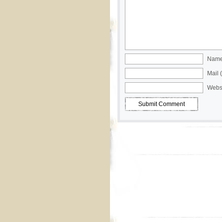
Name 
Mail 
Webs