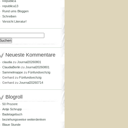
Republica
republica13
Rund ums Bloggen
Schreiben
Vorsicht Literatur!
Suchen
nach:
Neueste Kommentare
claudia
zu
Journal20260801
ClaudiaBerlin
zu
Journal20260801
Sammelmappe
zu
Fünfundsechzig
Gerhard
zu
Fünfundsechzig
Gerhard
zu
Journal20260714
Blogroll
50 Prozent
Antje Schrupp
Badetagebuch
beziehungsweise weiterdenken
Blaue Stunde