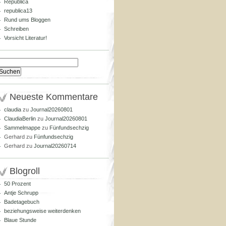
Republica
republica13
Rund ums Bloggen
Schreiben
Vorsicht Literatur!
Suchen
nach:
Neueste Kommentare
claudia
zu
Journal20260801
ClaudiaBerlin
zu
Journal20260801
Sammelmappe
zu
Fünfundsechzig
Gerhard
zu
Fünfundsechzig
Gerhard
zu
Journal20260714
Blogroll
50 Prozent
Antje Schrupp
Badetagebuch
beziehungsweise weiterdenken
Blaue Stunde