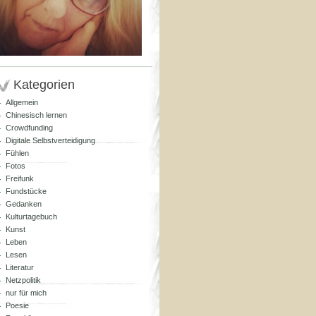
Kategorien
Allgemein
Chinesisch lernen
Crowdfunding
Digitale Selbstverteidigung
Fühlen
Fotos
Freifunk
Fundstücke
Gedanken
Kulturtagebuch
Kunst
Leben
Lesen
Literatur
Netzpolitik
nur für mich
Poesie