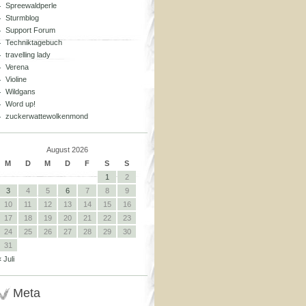
Spreewaldperle
Sturmblog
Support Forum
Techniktagebuch
travelling lady
Verena
Violine
Wildgans
Word up!
zuckerwattewolkenmond
August 2026
M
D
M
D
F
S
S
1
2
3
4
5
6
7
8
9
10
11
12
13
14
15
16
17
18
19
20
21
22
23
24
25
26
27
28
29
30
31
« Juli
Meta