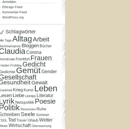
Anmelden
Eintrags-Feed
Kommentar-Feed
WordPress.org
Schlagwörter
Alltag
Arbeit
Alle Tage
Bloggen
Bücher
Bachmannpreis
Claudia
Corona
Frauen
Frankfurt
Demokratie
Gedicht
Frieden
Frühling
Gemüt
Gender
Gedichte
Gesellschaft
Gesundheit
Gewalt
Leben
Krieg
Kunst
Krankheit
Lesen
Liebe
Literatur
Linktipp
Lyrik
Poesie
Netzpolitik
Politik
Ruhe
Rezension
Seele
Schreiben
Sommer
Tod
Wetter
Urlaub
Trauer
TDDL
Wirtschaft
Winter
Überwachung