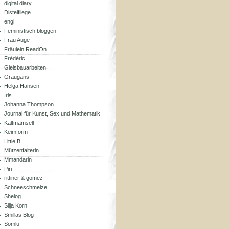
digital diary
Distelfliege
engl
Feministisch bloggen
Frau Auge
Fräulein ReadOn
Frédéric
Gleisbauarbeiten
Graugans
Helga Hansen
Iris
Johanna Thompson
Journal für Kunst, Sex und Mathematik
Kaltmamsell
Keimform
Little B
Mützenfalterin
Mmandarin
Piri
rittiner & gomez
Schneeschmelze
Shelog
Silja Korn
Smillas Blog
Somlu