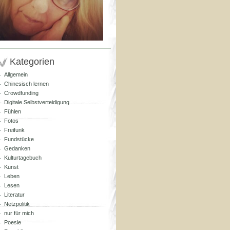
Kategorien
Allgemein
Chinesisch lernen
Crowdfunding
Digitale Selbstverteidigung
Fühlen
Fotos
Freifunk
Fundstücke
Gedanken
Kulturtagebuch
Kunst
Leben
Lesen
Literatur
Netzpolitik
nur für mich
Poesie