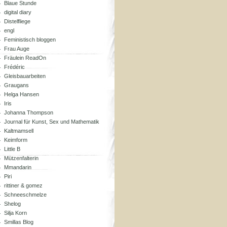
Blaue Stunde
digital diary
Distelfliege
engl
Feministisch bloggen
Frau Auge
Fräulein ReadOn
Frédéric
Gleisbauarbeiten
Graugans
Helga Hansen
Iris
Johanna Thompson
Journal für Kunst, Sex und Mathematik
Kaltmamsell
Keimform
Little B
Mützenfalterin
Mmandarin
Piri
rittiner & gomez
Schneeschmelze
Shelog
Silja Korn
Smillas Blog