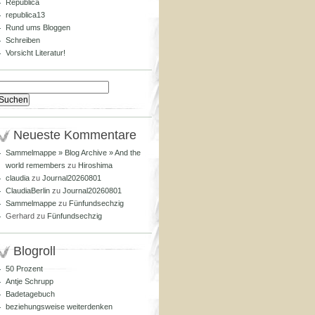
Republica
republica13
Rund ums Bloggen
Schreiben
Vorsicht Literatur!
Suchen
nach:
Neueste Kommentare
Sammelmappe » Blog Archive » And the
world remembers
zu
Hiroshima
claudia
zu
Journal20260801
ClaudiaBerlin
zu
Journal20260801
Sammelmappe
zu
Fünfundsechzig
Gerhard
zu
Fünfundsechzig
Blogroll
50 Prozent
Antje Schrupp
Badetagebuch
beziehungsweise weiterdenken