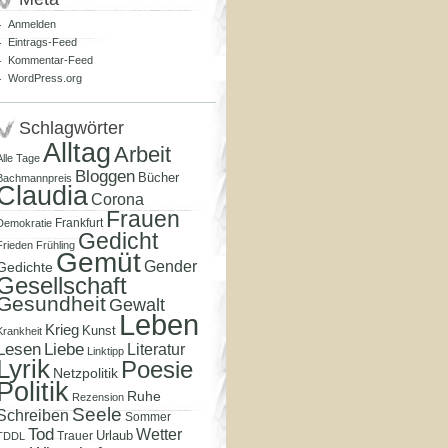
Anmelden
Eintrags-Feed
Kommentar-Feed
WordPress.org
Schlagwörter
Alltag
Arbeit
Alle Tage
Bloggen
Bücher
Bachmannpreis
Claudia
Corona
Frauen
Frankfurt
Demokratie
Gedicht
Frieden
Frühling
Gemüt
Gender
Gedichte
Gesellschaft
Gesundheit
Gewalt
Leben
Krieg
Kunst
Krankheit
Lesen
Liebe
Literatur
Linktipp
Lyrik
Poesie
Netzpolitik
Politik
Ruhe
Rezension
Seele
Schreiben
Sommer
Tod
Wetter
Urlaub
Trauer
TDDL