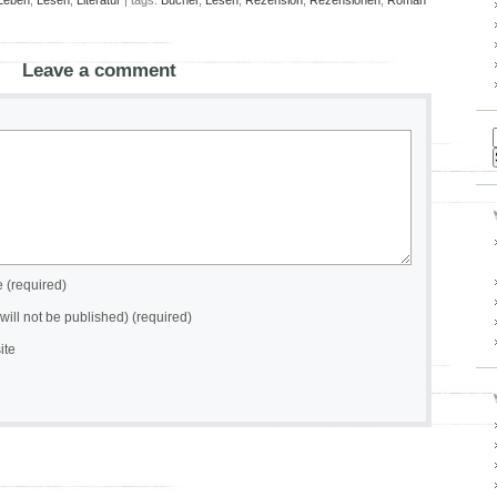
Leben
,
Lesen
,
Literatur
| tags:
Bücher
,
Lesen
,
Rezension
,
Rezensionen
,
Roman
Leave a comment
(required)
(will not be published) (required)
ite