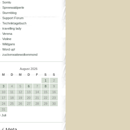
Somlu
Spreewaldperle
Sturmblog
Support Forum
Techniktagebuch
travelling lady
Verena
Violine
Wildgans
Word up!
zuckerwattewolkenmond
August 2026
M
D
M
D
F
S
S
1
2
3
4
5
6
7
8
9
10
11
12
13
14
15
16
17
18
19
20
21
22
23
24
25
26
27
28
29
30
31
« Juli
Meta