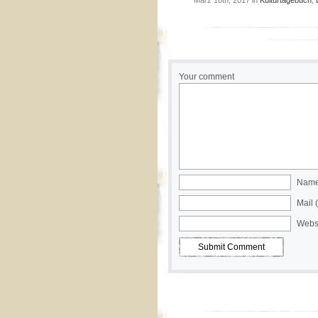
März 18th, 2017 in
Kulturtagebuch
,
Your comment
Name 
Mail 
Webs