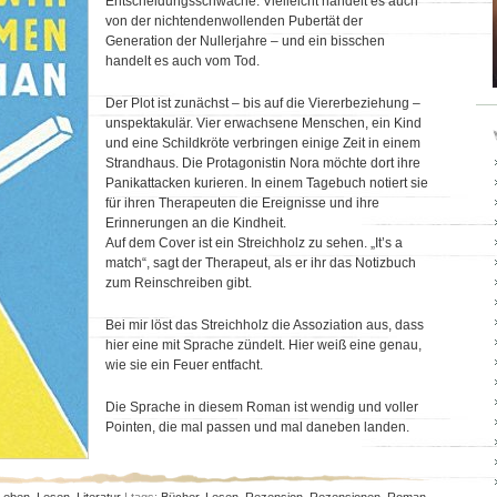
Entscheidungsschwäche. Vielleicht handelt es auch
von der nichtendenwollenden Pubertät der
Generation der Nullerjahre – und ein bisschen
handelt es auch vom Tod.
Der Plot ist zunächst – bis auf die Viererbeziehung –
unspektakulär. Vier erwachsene Menschen, ein Kind
und eine Schildkröte verbringen einige Zeit in einem
Strandhaus. Die Protagonistin Nora möchte dort ihre
Panikattacken kurieren. In einem Tagebuch notiert sie
für ihren Therapeuten die Ereignisse und ihre
Erinnerungen an die Kindheit.
Auf dem Cover ist ein Streichholz zu sehen. „It’s a
match“, sagt der Therapeut, als er ihr das Notizbuch
zum Reinschreiben gibt.
Bei mir löst das Streichholz die Assoziation aus, dass
hier eine mit Sprache zündelt. Hier weiß eine genau,
wie sie ein Feuer entfacht.
Die Sprache in diesem Roman ist wendig und voller
Pointen, die mal passen und mal daneben landen.