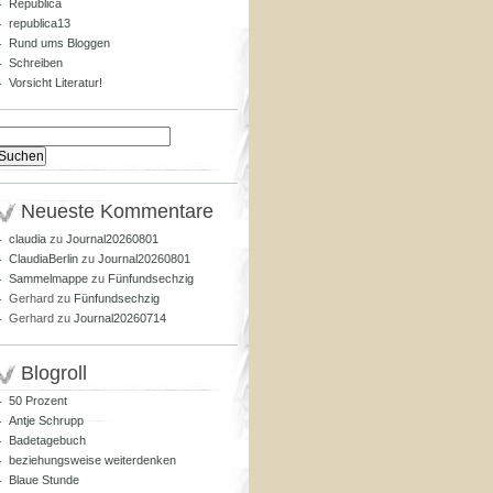
Republica
republica13
Rund ums Bloggen
Schreiben
Vorsicht Literatur!
Suchen
nach:
Neueste Kommentare
claudia
zu
Journal20260801
ClaudiaBerlin
zu
Journal20260801
Sammelmappe
zu
Fünfundsechzig
Gerhard
zu
Fünfundsechzig
Gerhard
zu
Journal20260714
Blogroll
50 Prozent
Antje Schrupp
Badetagebuch
beziehungsweise weiterdenken
Blaue Stunde