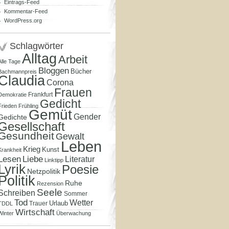
Eintrags-Feed
Kommentar-Feed
WordPress.org
Schlagwörter
Alltag
Arbeit
Alle Tage
Bloggen
Bücher
Bachmannpreis
Claudia
Corona
Frauen
Frankfurt
Demokratie
Gedicht
Frieden
Frühling
Gemüt
Gender
Gedichte
Gesellschaft
Gesundheit
Gewalt
Leben
Krieg
Kunst
Krankheit
Lesen
Liebe
Literatur
Linktipp
Lyrik
Poesie
Netzpolitik
Politik
Ruhe
Rezension
Seele
Schreiben
Sommer
Tod
Wetter
Urlaub
Trauer
TDDL
Wirtschaft
Winter
Überwachung