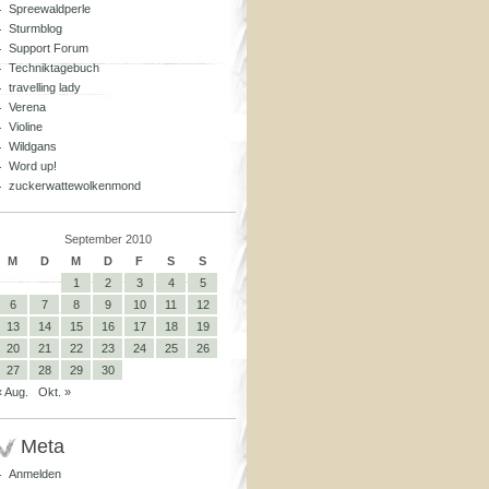
Spreewaldperle
Sturmblog
Support Forum
Techniktagebuch
travelling lady
Verena
Violine
Wildgans
Word up!
zuckerwattewolkenmond
September 2010
M
D
M
D
F
S
S
1
2
3
4
5
6
7
8
9
10
11
12
13
14
15
16
17
18
19
20
21
22
23
24
25
26
27
28
29
30
« Aug.
Okt. »
Meta
Anmelden