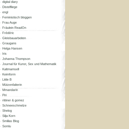
digital diary
Distelfliege
engl
Feministisch bloggen
Frau Auge
Fräulein ReadOn
Frédéric
Gleisbauarbeiten
Graugans
Helga Hansen
Iris
Johanna Thompson
Journal für Kunst, Sex und Mathematik
Kaltmamsell
Keimform
Little B
Mützenfalterin
Mmandarin
Piri
rittiner & gomez
Schneeschmelze
Shelog
Silja Korn
Smillas Blog
Somlu