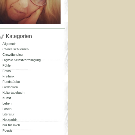
Kategorien
Allgemein
Chinesisch lernen
Crowdfunding
Digitale Selbstverteidigung
Fühlen
Fotos
Freifunk
Fundstücke
Gedanken
Kulturtagebuch
Kunst
Leben
Lesen
Literatur
Netzpolitik
nur für mich
Poesie