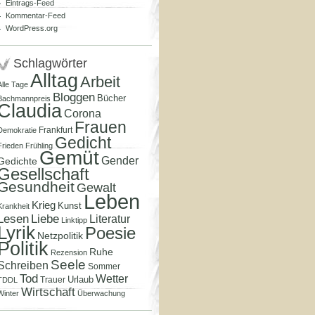
Eintrags-Feed
Kommentar-Feed
WordPress.org
Schlagwörter
Alltag
Arbeit
Alle Tage
Bloggen
Bücher
Bachmannpreis
Claudia
Corona
Frauen
Frankfurt
Demokratie
Gedicht
Frieden
Frühling
Gemüt
Gender
Gedichte
Gesellschaft
Gesundheit
Gewalt
Leben
Krieg
Kunst
Krankheit
Lesen
Liebe
Literatur
Linktipp
Lyrik
Poesie
Netzpolitik
Politik
Ruhe
Rezension
Seele
Schreiben
Sommer
Tod
Wetter
Urlaub
Trauer
TDDL
Wirtschaft
Winter
Überwachung