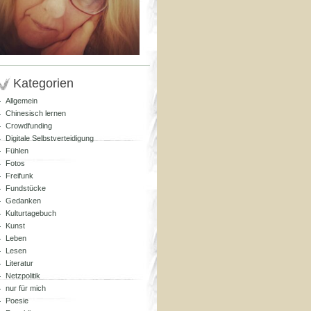
Kategorien
Allgemein
Chinesisch lernen
Crowdfunding
Digitale Selbstverteidigung
Fühlen
Fotos
Freifunk
Fundstücke
Gedanken
Kulturtagebuch
Kunst
Leben
Lesen
Literatur
Netzpolitik
nur für mich
Poesie