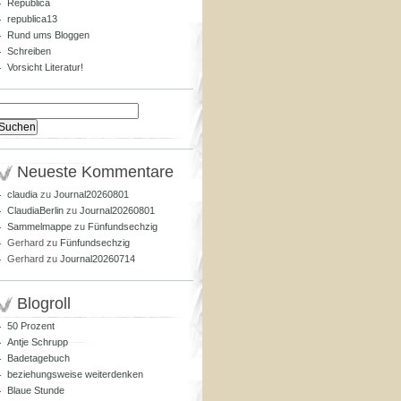
Republica
republica13
Rund ums Bloggen
Schreiben
Vorsicht Literatur!
Suchen
nach:
Neueste Kommentare
claudia
zu
Journal20260801
ClaudiaBerlin
zu
Journal20260801
Sammelmappe
zu
Fünfundsechzig
Gerhard
zu
Fünfundsechzig
Gerhard
zu
Journal20260714
Blogroll
50 Prozent
Antje Schrupp
Badetagebuch
beziehungsweise weiterdenken
Blaue Stunde