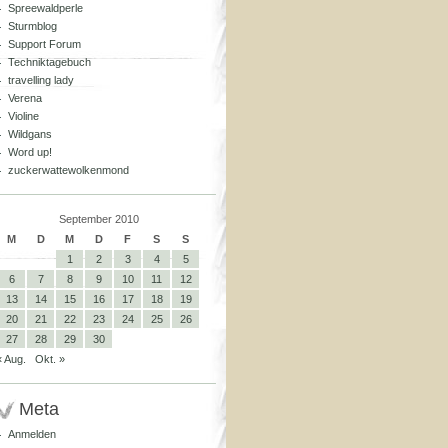
Spreewaldperle
Sturmblog
Support Forum
Techniktagebuch
travelling lady
Verena
Violine
Wildgans
Word up!
zuckerwattewolkenmond
September 2010
M
D
M
D
F
S
S
1
2
3
4
5
6
7
8
9
10
11
12
13
14
15
16
17
18
19
20
21
22
23
24
25
26
27
28
29
30
« Aug.
Okt. »
Meta
Anmelden