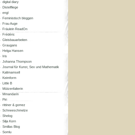
digital diary
Distelfliege
engl
Feministisch bloggen
Frau Auge
Fräulein ReadOn
Frédéric
Gleisbauarbeiten
Graugans
Helga Hansen
Iris
Johanna Thompson
Journal für Kunst, Sex und Mathematik
Kaltmamsell
Keimform
Little B
Mützenfalterin
Mmandarin
Piri
rittiner & gomez
Schneeschmelze
Shelog
Silja Korn
Smillas Blog
Somlu