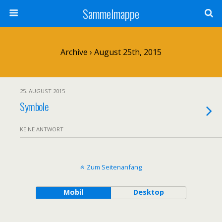
Sammelmappe
Archive › August 25th, 2015
25. AUGUST 2015
Symbole
KEINE ANTWORT
Zum Seitenanfang
Mobil
Desktop