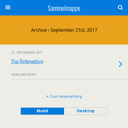
Sammelmappe
Archive › September 21st, 2017
21. SEPTEMBER 2017
Das Referendum
KEINE ANTWORT
Zum Seitenanfang
Mobil
Desktop