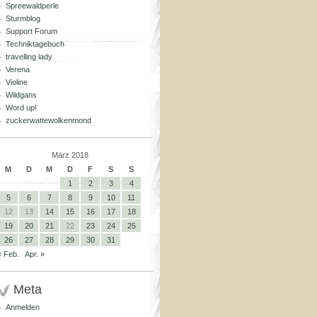
Spreewaldperle
Sturmblog
Support Forum
Techniktagebuch
travelling lady
Verena
Violine
Wildgans
Word up!
zuckerwattewolkenmond
März 2018
M
D
M
D
F
S
S
1
2
3
4
5
6
7
8
9
10
11
12
13
14
15
16
17
18
19
20
21
22
23
24
25
26
27
28
29
30
31
« Feb.
Apr. »
Meta
Anmelden