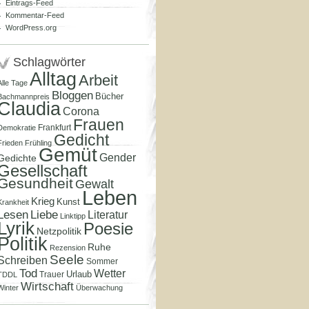
Eintrags-Feed
Kommentar-Feed
WordPress.org
Schlagwörter
Alltag
Arbeit
Alle Tage
Bloggen
Bücher
Bachmannpreis
Claudia
Corona
Frauen
Frankfurt
Demokratie
Gedicht
Frieden
Frühling
Gemüt
Gender
Gedichte
Gesellschaft
Gesundheit
Gewalt
Leben
Krieg
Kunst
Krankheit
Lesen
Liebe
Literatur
Linktipp
Lyrik
Poesie
Netzpolitik
Politik
Ruhe
Rezension
Seele
Schreiben
Sommer
Tod
Wetter
Urlaub
Trauer
TDDL
Wirtschaft
Winter
Überwachung