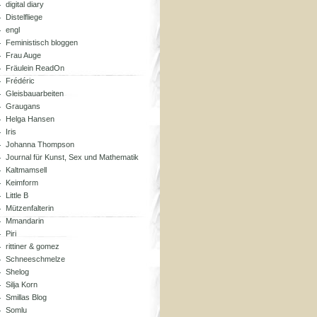
digital diary
Distelfliege
engl
Feministisch bloggen
Frau Auge
Fräulein ReadOn
Frédéric
Gleisbauarbeiten
Graugans
Helga Hansen
Iris
Johanna Thompson
Journal für Kunst, Sex und Mathematik
Kaltmamsell
Keimform
Little B
Mützenfalterin
Mmandarin
Piri
rittiner & gomez
Schneeschmelze
Shelog
Silja Korn
Smillas Blog
Somlu