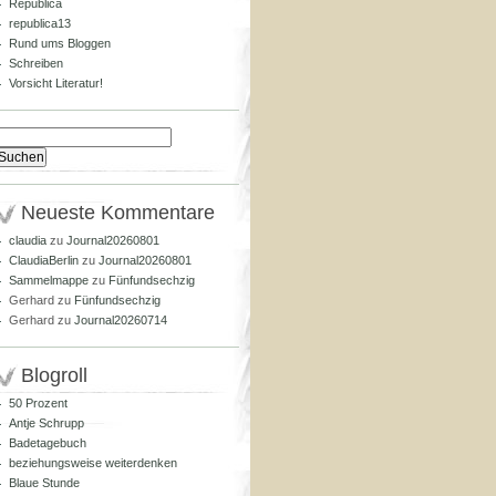
Republica
republica13
Rund ums Bloggen
Schreiben
Vorsicht Literatur!
Suchen
nach:
Neueste Kommentare
claudia
zu
Journal20260801
ClaudiaBerlin
zu
Journal20260801
Sammelmappe
zu
Fünfundsechzig
Gerhard
zu
Fünfundsechzig
Gerhard
zu
Journal20260714
Blogroll
50 Prozent
Antje Schrupp
Badetagebuch
beziehungsweise weiterdenken
Blaue Stunde