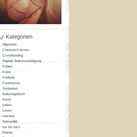
Kategorien
Allgemein
Chinesisch lernen
Crowdfunding
Digitale Selbstverteidigung
Fühlen
Fotos
Freifunk
Fundstücke
Gedanken
Kulturtagebuch
Kunst
Leben
Lesen
Literatur
Netzpolitik
nur für mich
Poesie