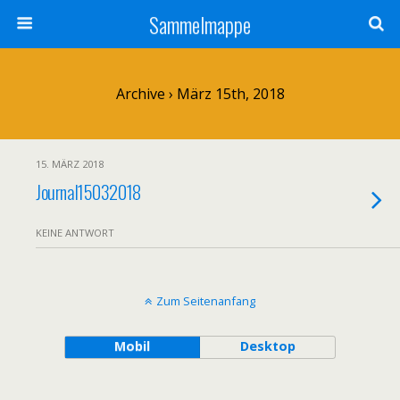
Sammelmappe
Archive › März 15th, 2018
15. MÄRZ 2018
Journal15032018
KEINE ANTWORT
Zum Seitenanfang
Mobil
Desktop