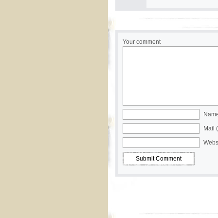
Your comment
Name 
Mail 
Webs