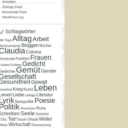
Anmelden
Eintrags-Feed
Kommentar-Feed
WordPress.org
Schlagwörter
Alltag
Arbeit
Alle Tage
Bloggen
Bücher
Bachmannpreis
Claudia
Corona
Frauen
Frankfurt
Demokratie
Gedicht
Frieden
Frühling
Gemüt
Gender
Gedichte
Gesellschaft
Gesundheit
Gewalt
Leben
Krieg
Kunst
Krankheit
Lesen
Liebe
Literatur
Linktipp
Lyrik
Poesie
Netzpolitik
Politik
Ruhe
Rezension
Seele
Schreiben
Sommer
Tod
Wetter
Urlaub
Trauer
TDDL
Wirtschaft
Winter
Überwachung