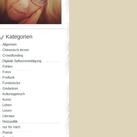
Kategorien
Allgemein
Chinesisch lernen
Crowdfunding
Digitale Selbstverteidigung
Fühlen
Fotos
Freifunk
Fundstücke
Gedanken
Kulturtagebuch
Kunst
Leben
Lesen
Literatur
Netzpolitik
nur für mich
Poesie