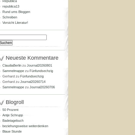
Republica
republica13
Rund ums Bloggen
Schreiben
Vorsicht Literatur!
Suchen
nach:
Neueste Kommentare
ClaudiaBerlin
zu
Journal20260801
Sammelmappe
zu
Fünfundsechzig
Gerhard
zu
Fünfundsechzig
Gerhard
zu
Journal20260714
Sammelmappe
zu
Journal20260706
Blogroll
50 Prozent
Antje Schrupp
Badetagebuch
beziehungsweise weiterdenken
Blaue Stunde