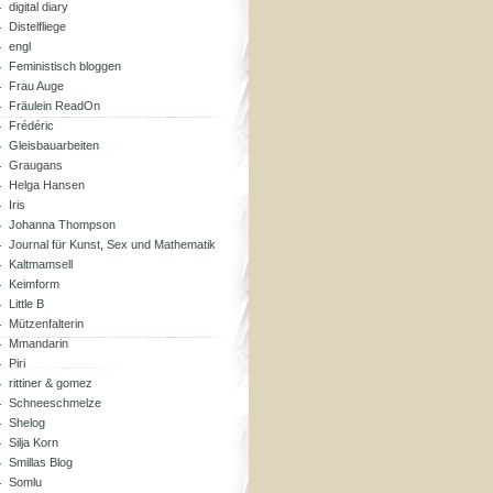
digital diary
Distelfliege
engl
Feministisch bloggen
Frau Auge
Fräulein ReadOn
Frédéric
Gleisbauarbeiten
Graugans
Helga Hansen
Iris
Johanna Thompson
Journal für Kunst, Sex und Mathematik
Kaltmamsell
Keimform
Little B
Mützenfalterin
Mmandarin
Piri
rittiner & gomez
Schneeschmelze
Shelog
Silja Korn
Smillas Blog
Somlu