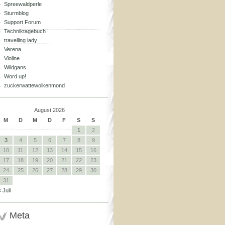
Spreewaldperle
Sturmblog
Support Forum
Techniktagebuch
travelling lady
Verena
Violine
Wildgans
Word up!
zuckerwattewolkenmond
August 2026
M
D
M
D
F
S
S
1
2
3
4
5
6
7
8
9
10
11
12
13
14
15
16
17
18
19
20
21
22
23
24
25
26
27
28
29
30
31
« Juli
Meta