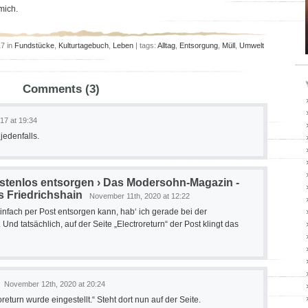
mich.
17 in
Fundstücke
,
Kulturtagebuch
,
Leben
| tags:
Alltag
,
Entsorgung
,
Müll
,
Umwelt
Comments (3)
17 at 19:34
jedenfalls.
ostenlos entsorgen › Das Modersohn-Magazin -
s Friedrichshain
November 11th, 2020 at 12:22
infach per Post entsorgen kann, hab‘ ich gerade bei der
d tatsächlich, auf der Seite „Electroreturn“ der Post klingt das
November 12th, 2020 at 20:24
oreturn wurde eingestellt.“ Steht dort nun auf der Seite.