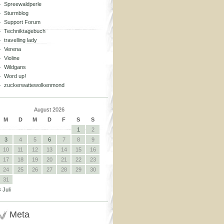
Spreewaldperle
Sturmblog
Support Forum
Techniktagebuch
travelling lady
Verena
Violine
Wildgans
Word up!
zuckerwattewolkenmond
August 2026
M
D
M
D
F
S
S
1
2
3
4
5
6
7
8
9
10
11
12
13
14
15
16
17
18
19
20
21
22
23
24
25
26
27
28
29
30
31
« Juli
Meta