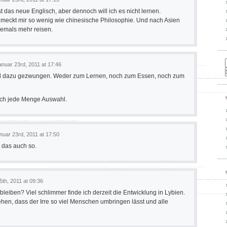
st das neue Englisch, aber dennoch will ich es nicht lernen.
meckt mir so wenig wie chinesische Philosophie. Und nach Asien
iemals mehr reisen.
anuar 23rd, 2011 at 17:46
nd dazu gezwungen. Weder zum Lernen, noch zum Essen, noch zum
uch jede Menge Auswahl.
nuar 23rd, 2011 at 17:50
t das auch so.
5th, 2011 at 09:36
bleiben? Viel schlimmer finde ich derzeit die Entwicklung in Lybien.
hen, dass der Irre so viel Menschen umbringen lässt und alle