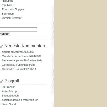
Republica
republica13
Rund ums Bloggen
Schreiben
Vorsicht Literatur!
Suchen
nach:
Neueste Kommentare
claudia
zu
Journal20260801
ClaudiaBerlin
zu
Journal20260801
Sammelmappe
zu
Fünfundsechzig
Gerhard
zu
Fünfundsechzig
Gerhard
zu
Journal20260714
Blogroll
50 Prozent
Antje Schrupp
Badetagebuch
beziehungsweise weiterdenken
Blaue Stunde