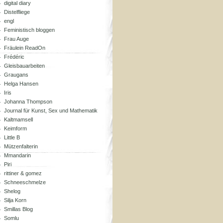
digital diary
Distelfliege
engl
Feministisch bloggen
Frau Auge
Fräulein ReadOn
Frédéric
Gleisbauarbeiten
Graugans
Helga Hansen
Iris
Johanna Thompson
Journal für Kunst, Sex und Mathematik
Kaltmamsell
Keimform
Little B
Mützenfalterin
Mmandarin
Piri
rittiner & gomez
Schneeschmelze
Shelog
Silja Korn
Smillas Blog
Somlu