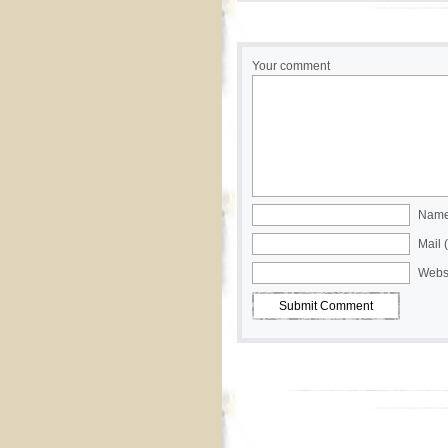
Your comment
Name 
Mail 
Webs