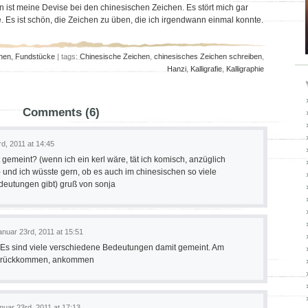
n ist meine Devise bei den chinesischen Zeichen. Es stört mich gar
e. Es ist schön, die Zeichen zu üben, die ich irgendwann einmal konnte.
rnen
,
Fundstücke
| tags:
Chinesische Zeichen
,
chinesisches Zeichen schreiben
,
Hanzi
,
Kalligrafie
,
Kalligraphie
Comments (6)
d, 2011 at 14:45
 gemeint? (wenn ich ein kerl wäre, tät ich komisch, anzüglich
- und ich wüsste gern, ob es auch im chinesischen so viele
deutungen gibt) gruß von sonja
anuar 23rd, 2011 at 15:51
t. Es sind viele verschiedene Bedeutungen damit gemeint. Am
Zurückkommen, ankommen
nuar 23rd, 2011 at 17:13