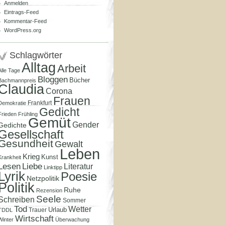
Anmelden
Eintrags-Feed
Kommentar-Feed
WordPress.org
Schlagwörter
Alltag
Arbeit
Alle Tage
Bloggen
Bücher
Bachmannpreis
Claudia
Corona
Frauen
Frankfurt
Demokratie
Gedicht
Frieden
Frühling
Gemüt
Gender
Gedichte
Gesellschaft
Gesundheit
Gewalt
Leben
Krieg
Kunst
Krankheit
Lesen
Liebe
Literatur
Linktipp
Lyrik
Poesie
Netzpolitik
Politik
Ruhe
Rezension
Seele
Schreiben
Sommer
Tod
Wetter
Urlaub
Trauer
TDDL
Wirtschaft
Winter
Überwachung