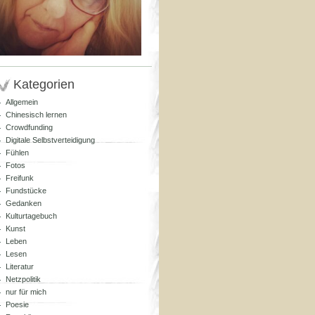
Kategorien
Allgemein
Chinesisch lernen
Crowdfunding
Digitale Selbstverteidigung
Fühlen
Fotos
Freifunk
Fundstücke
Gedanken
Kulturtagebuch
Kunst
Leben
Lesen
Literatur
Netzpolitik
nur für mich
Poesie