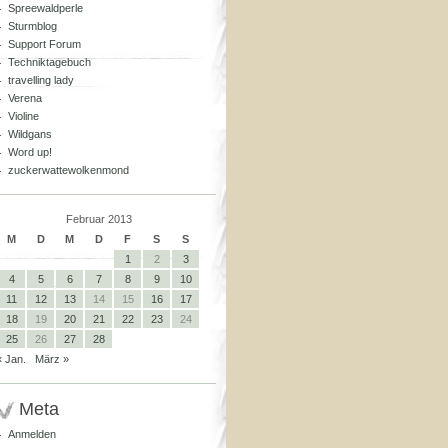
Spreewaldperle
Sturmblog
Support Forum
Techniktagebuch
travelling lady
Verena
Violine
Wildgans
Word up!
zuckerwattewolkenmond
Februar 2013
M
D
M
D
F
S
S
1
2
3
4
5
6
7
8
9
10
11
12
13
14
15
16
17
18
19
20
21
22
23
24
25
26
27
28
« Jan.
März »
Meta
Anmelden