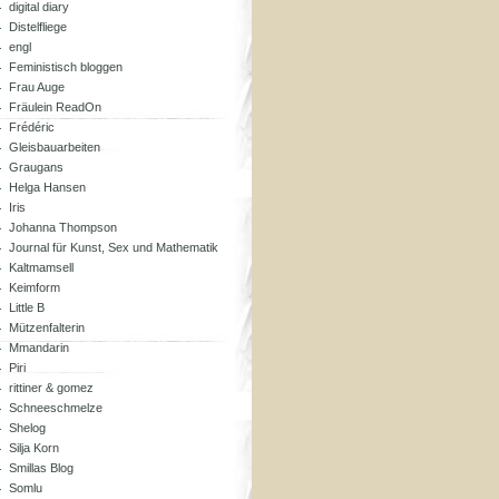
digital diary
Distelfliege
engl
Feministisch bloggen
Frau Auge
Fräulein ReadOn
Frédéric
Gleisbauarbeiten
Graugans
Helga Hansen
Iris
Johanna Thompson
Journal für Kunst, Sex und Mathematik
Kaltmamsell
Keimform
Little B
Mützenfalterin
Mmandarin
Piri
rittiner & gomez
Schneeschmelze
Shelog
Silja Korn
Smillas Blog
Somlu