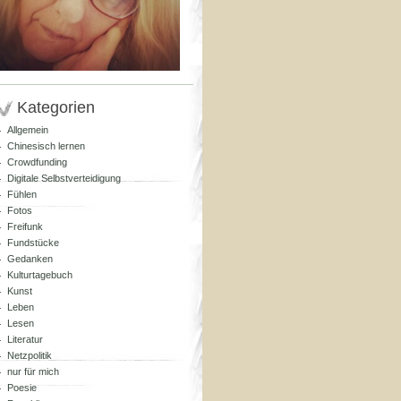
Kategorien
Allgemein
Chinesisch lernen
Crowdfunding
Digitale Selbstverteidigung
Fühlen
Fotos
Freifunk
Fundstücke
Gedanken
Kulturtagebuch
Kunst
Leben
Lesen
Literatur
Netzpolitik
nur für mich
Poesie