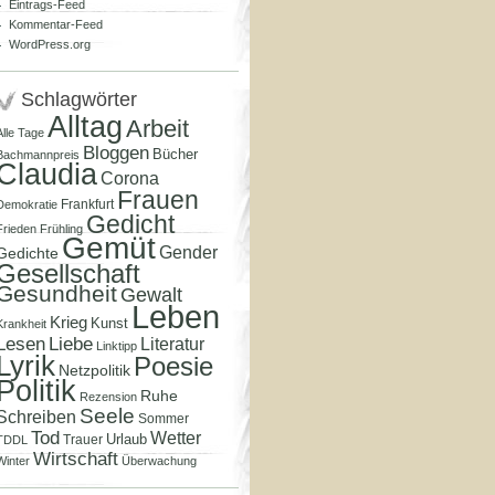
Eintrags-Feed
Kommentar-Feed
WordPress.org
Schlagwörter
Alltag
Arbeit
Alle Tage
Bloggen
Bücher
Bachmannpreis
Claudia
Corona
Frauen
Frankfurt
Demokratie
Gedicht
Frieden
Frühling
Gemüt
Gender
Gedichte
Gesellschaft
Gesundheit
Gewalt
Leben
Krieg
Kunst
Krankheit
Lesen
Liebe
Literatur
Linktipp
Lyrik
Poesie
Netzpolitik
Politik
Ruhe
Rezension
Seele
Schreiben
Sommer
Tod
Wetter
Urlaub
Trauer
TDDL
Wirtschaft
Winter
Überwachung