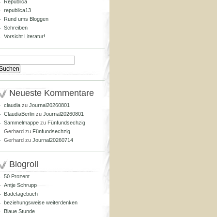
Republica
republica13
Rund ums Bloggen
Schreiben
Vorsicht Literatur!
Suchen
nach:
Neueste Kommentare
claudia
zu
Journal20260801
ClaudiaBerlin
zu
Journal20260801
Sammelmappe
zu
Fünfundsechzig
Gerhard
zu
Fünfundsechzig
Gerhard
zu
Journal20260714
Blogroll
50 Prozent
Antje Schrupp
Badetagebuch
beziehungsweise weiterdenken
Blaue Stunde