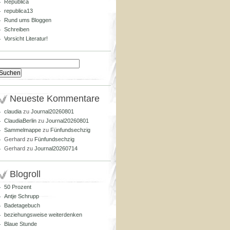
Republica
republica13
Rund ums Bloggen
Schreiben
Vorsicht Literatur!
Suchen
nach:
Neueste Kommentare
claudia
zu
Journal20260801
ClaudiaBerlin
zu
Journal20260801
Sammelmappe
zu
Fünfundsechzig
Gerhard
zu
Fünfundsechzig
Gerhard
zu
Journal20260714
Blogroll
50 Prozent
Antje Schrupp
Badetagebuch
beziehungsweise weiterdenken
Blaue Stunde