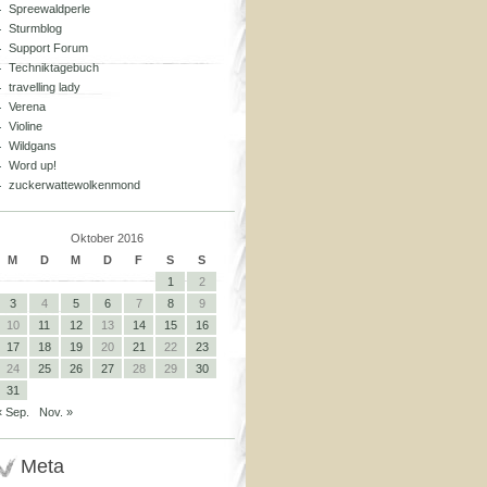
Spreewaldperle
Sturmblog
Support Forum
Techniktagebuch
travelling lady
Verena
Violine
Wildgans
Word up!
zuckerwattewolkenmond
Oktober 2016
M
D
M
D
F
S
S
1
2
3
4
5
6
7
8
9
10
11
12
13
14
15
16
17
18
19
20
21
22
23
24
25
26
27
28
29
30
31
« Sep.
Nov. »
Meta