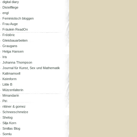
digital diary
Distelfliege
engl
Feministisch bloggen
Frau Auge
Fräulein ReadOn
Frédéric
Gleisbauarbeiten
Graugans
Helga Hansen
Iris
Johanna Thompson
Journal für Kunst, Sex und Mathematik
Kaltmamsell
Keimform
Little B
Mützenfalterin
Mmandarin
Piri
rittiner & gomez
Schneeschmelze
Shelog
Silja Korn
Smillas Blog
Somlu