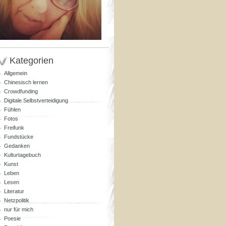
Kategorien
Allgemein
Chinesisch lernen
Crowdfunding
Digitale Selbstverteidigung
Fühlen
Fotos
Freifunk
Fundstücke
Gedanken
Kulturtagebuch
Kunst
Leben
Lesen
Literatur
Netzpolitik
nur für mich
Poesie