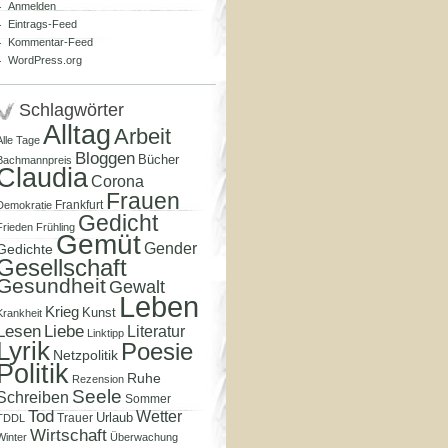
Anmelden
Eintrags-Feed
Kommentar-Feed
WordPress.org
Schlagwörter
Alltag
Arbeit
Alle Tage
Bloggen
Bücher
Bachmannpreis
Claudia
Corona
Frauen
Frankfurt
Demokratie
Gedicht
Frieden
Frühling
Gemüt
Gender
Gedichte
Gesellschaft
Gesundheit
Gewalt
Leben
Krieg
Kunst
Krankheit
Lesen
Liebe
Literatur
Linktipp
Lyrik
Poesie
Netzpolitik
Politik
Ruhe
Rezension
Seele
Schreiben
Sommer
Tod
Wetter
Urlaub
Trauer
TDDL
Wirtschaft
Winter
Überwachung