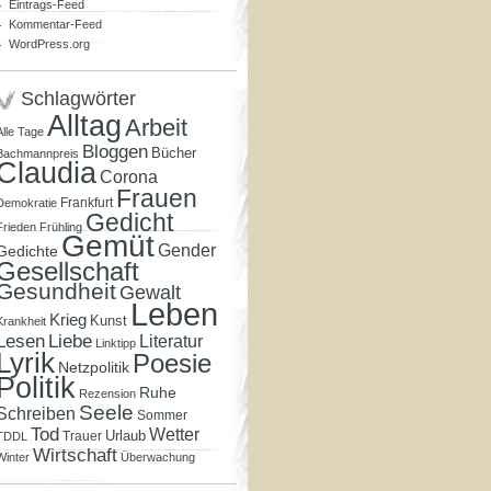
Eintrags-Feed
Kommentar-Feed
WordPress.org
Schlagwörter
Alltag
Arbeit
Alle Tage
Bloggen
Bücher
Bachmannpreis
Claudia
Corona
Frauen
Frankfurt
Demokratie
Gedicht
Frieden
Frühling
Gemüt
Gender
Gedichte
Gesellschaft
Gesundheit
Gewalt
Leben
Krieg
Kunst
Krankheit
Lesen
Liebe
Literatur
Linktipp
Lyrik
Poesie
Netzpolitik
Politik
Ruhe
Rezension
Seele
Schreiben
Sommer
Tod
Wetter
Urlaub
Trauer
TDDL
Wirtschaft
Winter
Überwachung