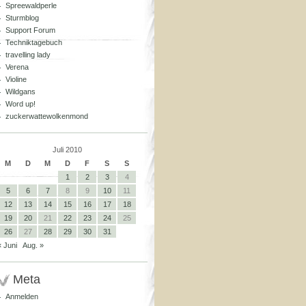
Spreewaldperle
Sturmblog
Support Forum
Techniktagebuch
travelling lady
Verena
Violine
Wildgans
Word up!
zuckerwattewolkenmond
Juli 2010
M
D
M
D
F
S
S
1
2
3
4
5
6
7
8
9
10
11
12
13
14
15
16
17
18
19
20
21
22
23
24
25
26
27
28
29
30
31
« Juni
Aug. »
Meta
Anmelden