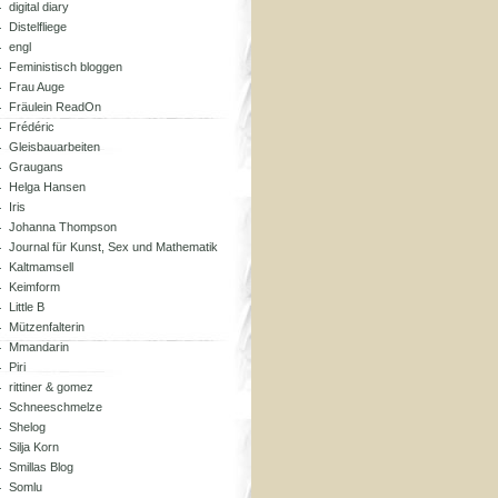
digital diary
Distelfliege
engl
Feministisch bloggen
Frau Auge
Fräulein ReadOn
Frédéric
Gleisbauarbeiten
Graugans
Helga Hansen
Iris
Johanna Thompson
Journal für Kunst, Sex und Mathematik
Kaltmamsell
Keimform
Little B
Mützenfalterin
Mmandarin
Piri
rittiner & gomez
Schneeschmelze
Shelog
Silja Korn
Smillas Blog
Somlu