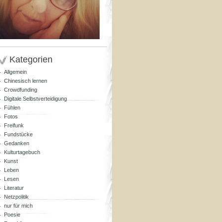
Kategorien
Allgemein
Chinesisch lernen
Crowdfunding
Digitale Selbstverteidigung
Fühlen
Fotos
Freifunk
Fundstücke
Gedanken
Kulturtagebuch
Kunst
Leben
Lesen
Literatur
Netzpolitik
nur für mich
Poesie