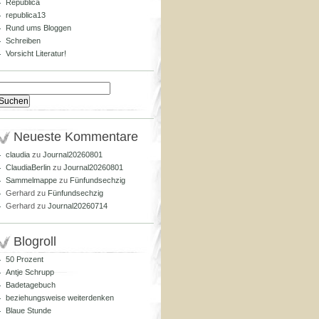
Republica
republica13
Rund ums Bloggen
Schreiben
Vorsicht Literatur!
Suchen
nach:
Neueste Kommentare
claudia
zu
Journal20260801
ClaudiaBerlin
zu
Journal20260801
Sammelmappe
zu
Fünfundsechzig
Gerhard
zu
Fünfundsechzig
Gerhard
zu
Journal20260714
Blogroll
50 Prozent
Antje Schrupp
Badetagebuch
beziehungsweise weiterdenken
Blaue Stunde