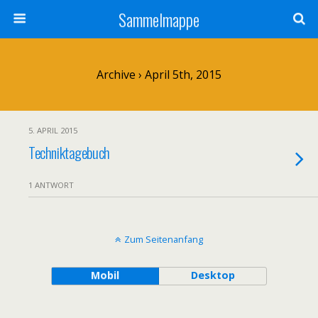
Sammelmappe
Archive › April 5th, 2015
5. APRIL 2015
Techniktagebuch
1 ANTWORT
Zum Seitenanfang
Mobil
Desktop