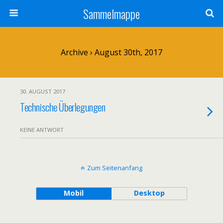
Sammelmappe
Archive › August 30th, 2017
30. AUGUST 2017
Technische Überlegungen
KEINE ANTWORT
Zum Seitenanfang
Mobil
Desktop