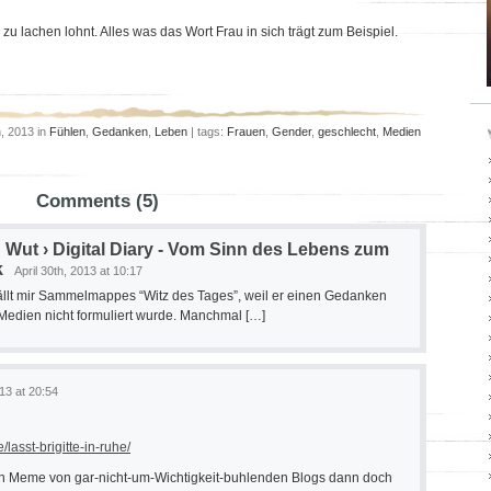
zu lachen lohnt. Alles was das Wort Frau in sich trägt zum Beispiel.
h, 2013 in
Fühlen
,
Gedanken
,
Leben
| tags:
Frauen
,
Gender
,
geschlecht
,
Medien
Comments (5)
 Wut › Digital Diary - Vom Sinn des Lebens zum
k
April 30th, 2013 at 10:17
fällt mir Sammelmappes “Witz des Tages”, weil er einen Gedanken
 Medien nicht formuliert wurde. Manchmal […]
013 at 20:54
lasst-brigitte-in-ruhe/
ich Meme von gar-nicht-um-Wichtigkeit-buhlenden Blogs dann doch