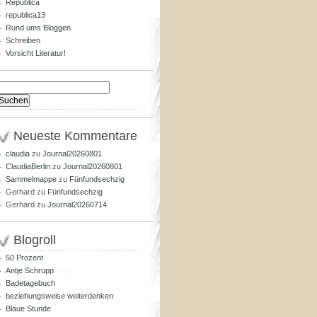
Republica
republica13
Rund ums Bloggen
Schreiben
Vorsicht Literatur!
Suchen
nach:
Neueste Kommentare
claudia
zu
Journal20260801
ClaudiaBerlin
zu
Journal20260801
Sammelmappe
zu
Fünfundsechzig
Gerhard
zu
Fünfundsechzig
Gerhard
zu
Journal20260714
Blogroll
50 Prozent
Antje Schrupp
Badetagebuch
beziehungsweise weiterdenken
Blaue Stunde