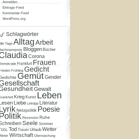
Anmelden
Eintrags-Feed
Kommentar-Feed
WordPress.org
Schlagwörter
Alltag
Arbeit
Alle Tage
Bloggen
Bücher
Bachmannpreis
Claudia
Corona
Frauen
Frankfurt
Demokratie
Gedicht
Frieden
Frühling
Gemüt
Gender
Gedichte
Gesellschaft
Gesundheit
Gewalt
Leben
Krieg
Kunst
Krankheit
Lesen
Liebe
Literatur
Linktipp
Lyrik
Poesie
Netzpolitik
Politik
Ruhe
Rezension
Seele
Schreiben
Sommer
Tod
Wetter
Urlaub
Trauer
TDDL
Wirtschaft
Winter
Überwachung