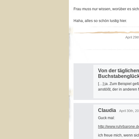
Frau muss nur wissen, worüber es sich 
Haha, alles so schön lustig hier.
April 29t
Von der täglichen
Buchstabenglüc
[…] ja. Zum Beispiel ge
anstößt, der in anderen
Claudia
April 30th, 2
Guck mal:
http://www.ruhrbarone.de/
ich freue mich, wenn s