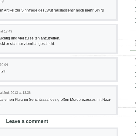
en!
gen
Artikel zur Sinnfrage des „Wut rauslassens“
noch mehr SINN!
 at 17:49
wichtig und viel zu selten anzutreffen.
kt er sich nur ziemlich geschickt.
 10:04
itz?
ai 2nd, 2013 at 13:36
gitte einen Platz im Gerichtssaal des großen Mordprozesses mit Nazi-
.
Leave a comment