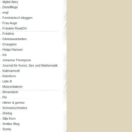
digital diary
Distelfliege
engl
Feministisch bloggen
Frau Auge
Fräulein ReadOn
Frédéric
Gleisbauarbeiten
Graugans
Helga Hansen
Iris
Johanna Thompson
Journal für Kunst, Sex und Mathematik
Kaltmamsell
Keimform
Little B
Mützenfalterin
Mmandarin
Piri
rittiner & gomez
Schneeschmelze
Shelog
Silja Korn
Smillas Blog
Somlu