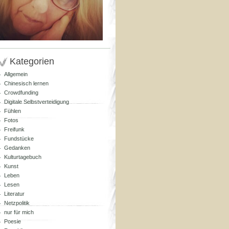
Kategorien
Allgemein
Chinesisch lernen
Crowdfunding
Digitale Selbstverteidigung
Fühlen
Fotos
Freifunk
Fundstücke
Gedanken
Kulturtagebuch
Kunst
Leben
Lesen
Literatur
Netzpolitik
nur für mich
Poesie