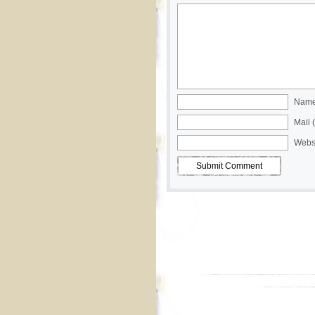
Name 
Mail 
Webs