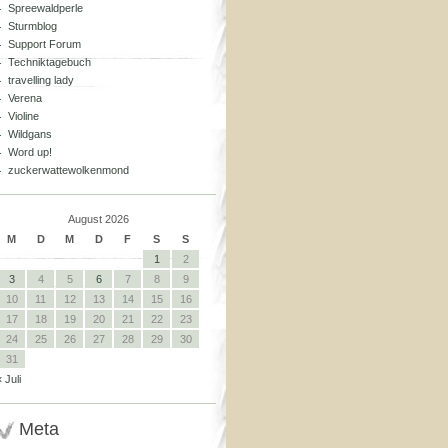
Spreewaldperle
Sturmblog
Support Forum
Techniktagebuch
travelling lady
Verena
Violine
Wildgans
Word up!
zuckerwattewolkenmond
August 2026
M
D
M
D
F
S
S
1
2
3
4
5
6
7
8
9
10
11
12
13
14
15
16
17
18
19
20
21
22
23
24
25
26
27
28
29
30
31
« Juli
Meta