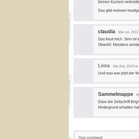
binnen Kurzem verbreit
Das gibt meinem heuti
claudia
Mai 1st, 2013
Das freut mich. Sinn ist 
Obwohl: Meistens verstec
Lena
Mai 2nd, 2013 at
Und was war jetzt der W
Sammelmappe
M
Dass die Zeitschrift Bri
Hintergrund erhalten hat
Your comment