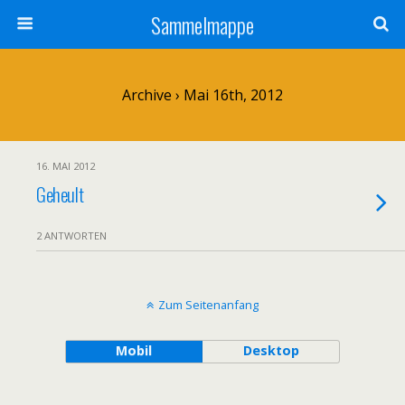
Sammelmappe
Archive › Mai 16th, 2012
16. MAI 2012
Geheult
2 ANTWORTEN
Zum Seitenanfang
Mobil
Desktop