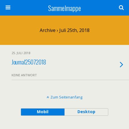
Sammelmappe
Archive › Juli 25th, 2018
25. JULI 2018
Journal25072018
KEINE ANTWORT
Zum Seitenanfang
Mobil
Desktop