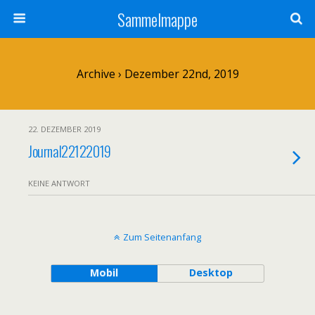
Sammelmappe
Archive › Dezember 22nd, 2019
22. DEZEMBER 2019
Journal22122019
KEINE ANTWORT
Zum Seitenanfang
Mobil
Desktop