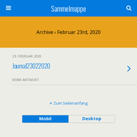
Sammelmappe
Archive › Februar 23rd, 2020
23. FEBRUAR 2020
Journal23022020
KEINE ANTWORT
Zum Seitenanfang
Mobil
Desktop