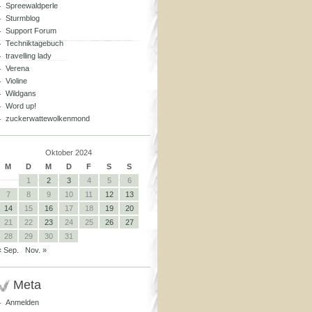
Spreewaldperle
Sturmblog
Support Forum
Techniktagebuch
travelling lady
Verena
Violine
Wildgans
Word up!
zuckerwattewolkenmond
Oktober 2024
M
D
M
D
F
S
S
1
2
3
4
5
6
7
8
9
10
11
12
13
14
15
16
17
18
19
20
21
22
23
24
25
26
27
28
29
30
31
« Sep.
Nov. »
Meta
Anmelden