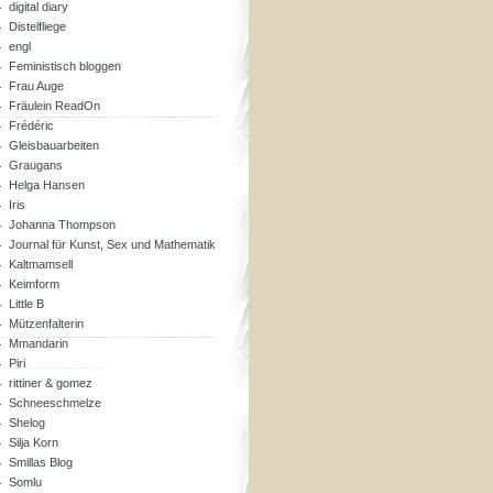
digital diary
Distelfliege
engl
Feministisch bloggen
Frau Auge
Fräulein ReadOn
Frédéric
Gleisbauarbeiten
Graugans
Helga Hansen
Iris
Johanna Thompson
Journal für Kunst, Sex und Mathematik
Kaltmamsell
Keimform
Little B
Mützenfalterin
Mmandarin
Piri
rittiner & gomez
Schneeschmelze
Shelog
Silja Korn
Smillas Blog
Somlu