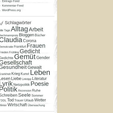
Eintrags-Feed
Kommentar-Feed
WordPress.org
Schlagwörter
Alltag
Arbeit
Alle Tage
Bloggen
Bücher
Bachmannpreis
Claudia
Corona
Frauen
Frankfurt
Demokratie
Gedicht
Frieden
Frühling
Gemüt
Gender
Gedichte
Gesellschaft
Gesundheit
Gewalt
Leben
Krieg
Kunst
Krankheit
Lesen
Liebe
Literatur
Linktipp
Lyrik
Poesie
Netzpolitik
Politik
Ruhe
Rezension
Seele
Schreiben
Sommer
Tod
Wetter
Urlaub
Trauer
TDDL
Wirtschaft
Winter
Überwachung