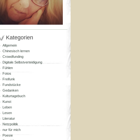
Kategorien
Allgemein
Chinesisch lernen
Crowdfunding
Digitale Selbstverteidigung
Fühlen
Fotos
Freifunk
Fundstücke
Gedanken
Kulturtagebuch
Kunst
Leben
Lesen
Literatur
Netzpolitik
nur für mich
Poesie