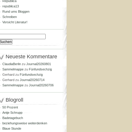
Republica
republica13
Rund ums Bloggen
Schreiben
Vorsicht Literatur!
Suchen
nach:
Neueste Kommentare
ClaudiaBerlin
zu
Journal20260801
Sammelmappe
zu
Fünfundsechzig
Gerhard
zu
Fünfundsechzig
Gerhard
zu
Journal20260714
Sammelmappe
zu
Journal20260706
Blogroll
50 Prozent
Antje Schrupp
Badetagebuch
beziehungsweise weiterdenken
Blaue Stunde