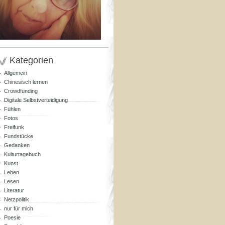
Kategorien
Allgemein
Chinesisch lernen
Crowdfunding
Digitale Selbstverteidigung
Fühlen
Fotos
Freifunk
Fundstücke
Gedanken
Kulturtagebuch
Kunst
Leben
Lesen
Literatur
Netzpolitik
nur für mich
Poesie