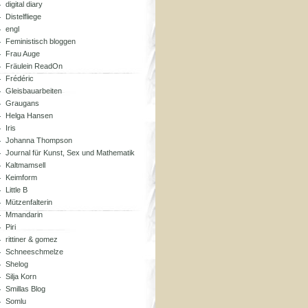
digital diary
Distelfliege
engl
Feministisch bloggen
Frau Auge
Fräulein ReadOn
Frédéric
Gleisbauarbeiten
Graugans
Helga Hansen
Iris
Johanna Thompson
Journal für Kunst, Sex und Mathematik
Kaltmamsell
Keimform
Little B
Mützenfalterin
Mmandarin
Piri
rittiner & gomez
Schneeschmelze
Shelog
Silja Korn
Smillas Blog
Somlu