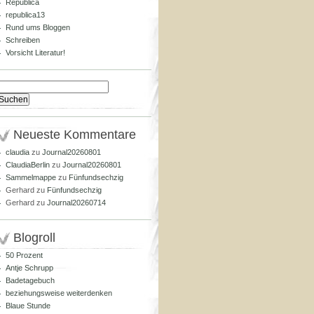
Republica
republica13
Rund ums Bloggen
Schreiben
Vorsicht Literatur!
Suchen
nach:
Neueste Kommentare
claudia
zu
Journal20260801
ClaudiaBerlin
zu
Journal20260801
Sammelmappe
zu
Fünfundsechzig
Gerhard
zu
Fünfundsechzig
Gerhard
zu
Journal20260714
Blogroll
50 Prozent
Antje Schrupp
Badetagebuch
beziehungsweise weiterdenken
Blaue Stunde