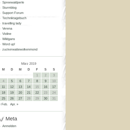
Spreewaldperle
Sturmblog
Support Forum
Techniktagebuch
travelling lady
Verena
Violine
Wildgans
Word up!
zuckerwattewolkenmond
März 2019
M
D
M
D
F
S
S
1
2
3
4
5
6
7
8
9
10
11
12
13
14
15
16
17
18
19
20
21
22
23
24
25
26
27
28
29
30
31
« Feb.
Apr. »
Meta
Anmelden