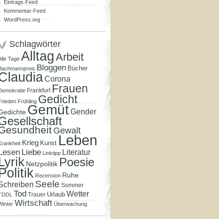
Eintrags-Feed
Kommentar-Feed
WordPress.org
Schlagwörter
Alltag
Arbeit
Alle Tage
Bloggen
Bücher
Bachmannpreis
Claudia
Corona
Frauen
Frankfurt
Demokratie
Gedicht
Frieden
Frühling
Gemüt
Gender
Gedichte
Gesellschaft
Gesundheit
Gewalt
Leben
Krieg
Kunst
Krankheit
Lesen
Liebe
Literatur
Linktipp
Lyrik
Poesie
Netzpolitik
Politik
Ruhe
Rezension
Seele
Schreiben
Sommer
Tod
Wetter
Urlaub
Trauer
TDDL
Wirtschaft
Winter
Überwachung