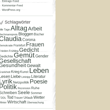
Eintrags-Feed
Kommentar-Feed
WordPress.org
Schlagwörter
Alltag
Arbeit
Alle Tage
Bloggen
Bücher
Bachmannpreis
Claudia
Corona
Frauen
Frankfurt
Demokratie
Gedicht
Frieden
Frühling
Gemüt
Gender
Gedichte
Gesellschaft
Gesundheit
Gewalt
Leben
Krieg
Kunst
Krankheit
Lesen
Liebe
Literatur
Linktipp
Lyrik
Poesie
Netzpolitik
Politik
Ruhe
Rezension
Seele
Schreiben
Sommer
Tod
Wetter
Urlaub
Trauer
TDDL
Wirtschaft
Winter
Überwachung