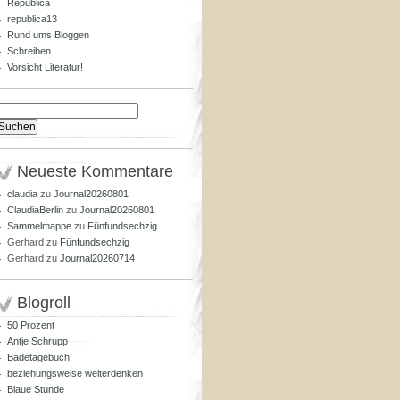
Republica
republica13
Rund ums Bloggen
Schreiben
Vorsicht Literatur!
Suchen
nach:
Neueste Kommentare
claudia
zu
Journal20260801
ClaudiaBerlin
zu
Journal20260801
Sammelmappe
zu
Fünfundsechzig
Gerhard
zu
Fünfundsechzig
Gerhard
zu
Journal20260714
Blogroll
50 Prozent
Antje Schrupp
Badetagebuch
beziehungsweise weiterdenken
Blaue Stunde