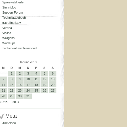
Spreewaldperle
Sturmblog
Support Forum
Techniktagebuch
travelling lady
Verena
Violine
Wildgans
Word up!
zuckerwattewolkenmond
Januar 2019
M
D
M
D
F
S
S
1
2
3
4
5
6
7
8
9
10
11
12
13
14
15
16
17
18
19
20
21
22
23
24
25
26
27
28
29
30
31
« Dez.
Feb. »
Meta
Anmelden