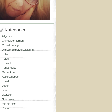
Kategorien
Allgemein
Chinesisch lernen
Crowdfunding
Digitale Selbstverteidigung
Fühlen
Fotos
Freifunk
Fundstücke
Gedanken
Kulturtagebuch
Kunst
Leben
Lesen
Literatur
Netzpolitik
nur für mich
Poesie