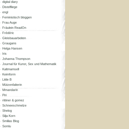
digital diary
Distelfliege
engl
Feministisch bloggen
Frau Auge
Fräulein ReadOn
Frédéric
Gleisbauarbeiten
Graugans
Helga Hansen
Iris
Johanna Thompson
Journal für Kunst, Sex und Mathematik
Kaltmamsell
Keimform
Little B
Mützenfalterin
Mmandarin
Piri
rittiner & gomez
Schneeschmelze
Shelog
Silja Korn
Smillas Blog
Somlu