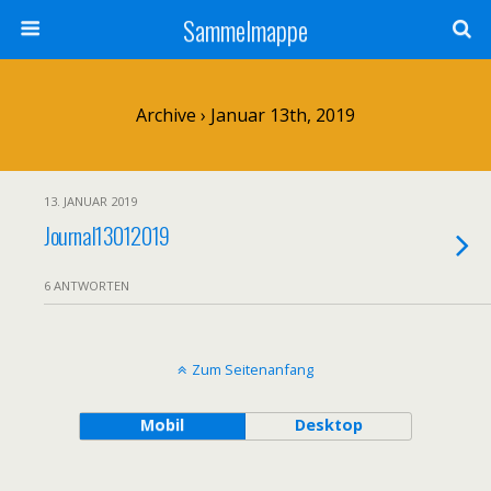
Sammelmappe
Archive › Januar 13th, 2019
13. JANUAR 2019
Journal13012019
6 ANTWORTEN
Zum Seitenanfang
Mobil
Desktop