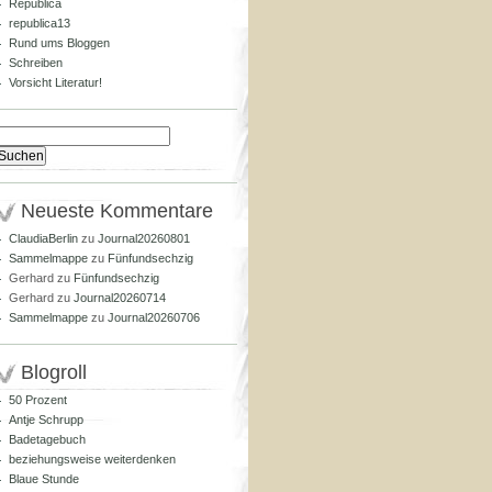
Republica
republica13
Rund ums Bloggen
Schreiben
Vorsicht Literatur!
Suchen
nach:
Neueste Kommentare
ClaudiaBerlin
zu
Journal20260801
Sammelmappe
zu
Fünfundsechzig
Gerhard
zu
Fünfundsechzig
Gerhard
zu
Journal20260714
Sammelmappe
zu
Journal20260706
Blogroll
50 Prozent
Antje Schrupp
Badetagebuch
beziehungsweise weiterdenken
Blaue Stunde