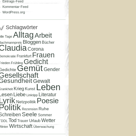
Eintrags-Feed
Kommentar-Feed
WordPress.org
Schlagwörter
Alltag
Arbeit
Alle Tage
Bloggen
Bücher
Bachmannpreis
Claudia
Corona
Frauen
Frankfurt
Demokratie
Gedicht
Frieden
Frühling
Gemüt
Gender
Gedichte
Gesellschaft
Gesundheit
Gewalt
Leben
Krieg
Kunst
Krankheit
Lesen
Liebe
Literatur
Linktipp
Lyrik
Poesie
Netzpolitik
Politik
Ruhe
Rezension
Seele
Schreiben
Sommer
Tod
Wetter
Urlaub
Trauer
TDDL
Wirtschaft
Winter
Überwachung