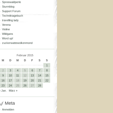
Spreewaldperle
Sturmblog
Support Forum
Techniktagebuch
travelling lady
Verena
Violine
Wildgans
Word up!
zuckerwattewolkenmond
Februar 2015
M
D
M
D
F
S
S
1
2
3
4
5
6
7
8
9
10
11
12
13
14
15
16
17
18
19
20
21
22
23
24
25
26
27
28
« Jan.
März »
Meta
Anmelden