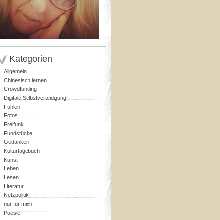
Kategorien
Allgemein
Chinesisch lernen
Crowdfunding
Digitale Selbstverteidigung
Fühlen
Fotos
Freifunk
Fundstücke
Gedanken
Kulturtagebuch
Kunst
Leben
Lesen
Literatur
Netzpolitik
nur für mich
Poesie