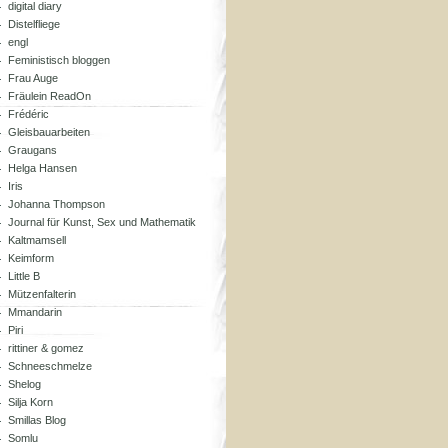
digital diary
Distelfliege
engl
Feministisch bloggen
Frau Auge
Fräulein ReadOn
Frédéric
Gleisbauarbeiten
Graugans
Helga Hansen
Iris
Johanna Thompson
Journal für Kunst, Sex und Mathematik
Kaltmamsell
Keimform
Little B
Mützenfalterin
Mmandarin
Piri
rittiner & gomez
Schneeschmelze
Shelog
Silja Korn
Smillas Blog
Somlu